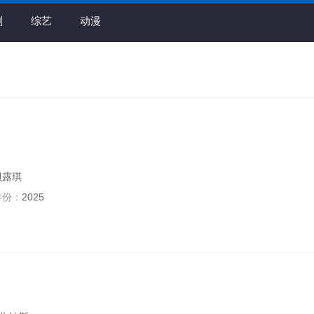
剧
综艺
动漫
贝露琪
年份：
2025