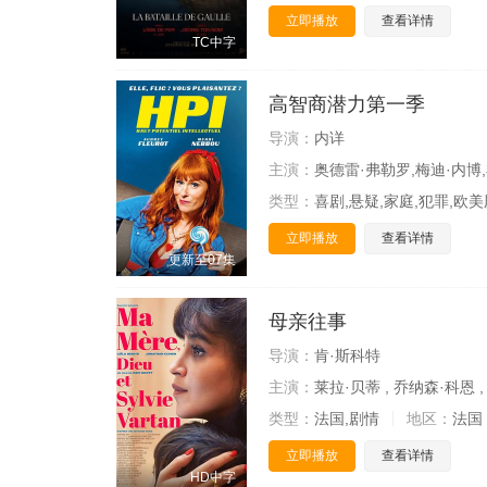
立即播放
查看详情
TC中字
高智商潜力第一季
导演：
内详
主演：
奥德雷·弗勒罗,梅迪·内博
类型：
喜剧,悬疑,家庭,犯罪,欧美
立即播放
查看详情
更新至07集
母亲往事
导演：
肯·斯科特
主演：
莱拉·贝蒂 , 乔纳森·科恩 ,
类型：
法国,剧情
地区：
法国
立即播放
查看详情
HD中字