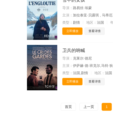
雪中的女孩
导演：
路易丝·埃蒙
主演：
加拉泰亚·贝露琪 , 马蒂厄
类型：
剧情
地区：
法国
立即播放
查看详情
HD中字
卫兵的呐喊
导演：
克莱尔·德尼
主演：
伊萨赫·德·班克尔,马特·
类型：
法国,剧情
地区：
法国
立即播放
查看详情
TC中字
首页
上一页
1