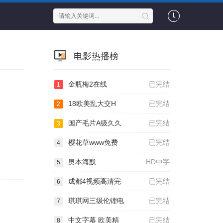
电影热播榜
金瓶梅2在线
已完结
1
18欧美乱大交H
已完结
2
国产毛片A级久久
已完结
3
樱花草www免费
已完结
4
奥本海默
HD中字
5
成都4视频高清完
已完结
6
琪琪网三级伦锂电
已完结
7
中文字幕 欧美精
已完结
8