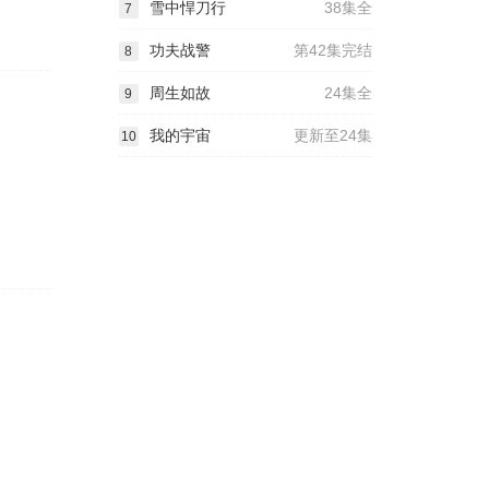
雪中悍刀行
38集全
7
功夫战警
第42集完结
8
周生如故
24集全
9
我的宇宙
更新至24集
10