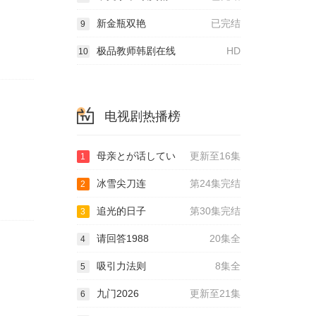
新金瓶双艳
已完结
9
极品教师韩剧在线
HD
10
电视剧热播榜
母亲とが话してい
更新至16集
1
冰雪尖刀连
第24集完结
2
追光的日子
第30集完结
3
请回答1988
20集全
4
吸引力法则
8集全
5
九门2026
更新至21集
6