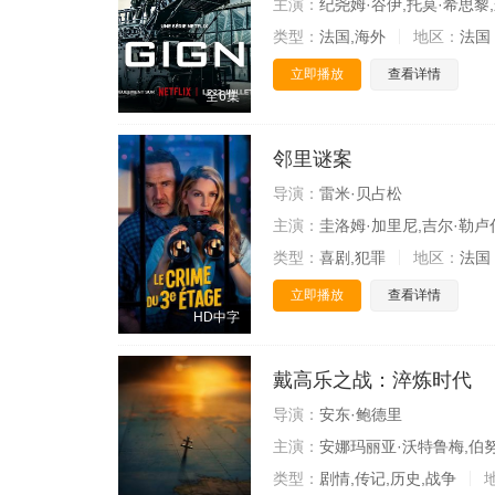
主演：
纪尧姆·谷伊,托莫·希思黎
类型：
法国,海外
地区：
法国
立即播放
查看详情
全6集
邻里谜案
导演：
雷米·贝占松
主演：
圭洛姆·加里尼,吉尔·勒卢
类型：
喜剧,犯罪
地区：
法国
立即播放
查看详情
HD中字
戴高乐之战：淬炼时代
导演：
安东·鲍德里
主演：
安娜玛丽亚·沃特鲁梅,伯
类型：
剧情,传记,历史,战争