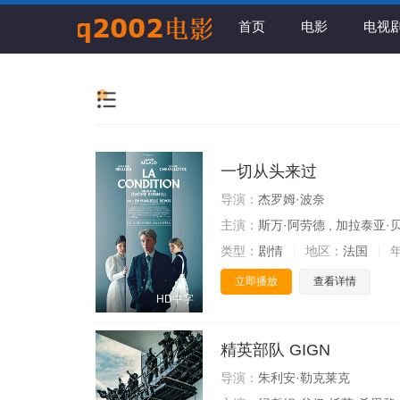
首页
电影
电视
一切从头来过
导演：
杰罗姆·波奈
主演：
斯万·阿劳德 , 加拉泰亚·
类型：
剧情
地区：
法国
立即播放
查看详情
HD中字
精英部队 GIGN
导演：
朱利安·勒克莱克