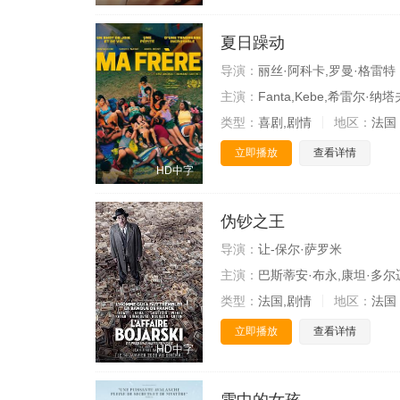
夏日躁动
导演：
丽丝·阿科卡,罗曼·格雷特
主演：
Fanta,Kebe,希雷尔·纳塔
类型：
喜剧,剧情
地区：
法国
立即播放
查看详情
HD中字
伪钞之王
导演：
让-保尔·萨罗米
主演：
巴斯蒂安·布永,康坦·多尔
类型：
法国,剧情
地区：
法国
立即播放
查看详情
HD中字