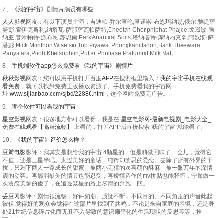
7、
《我的宇宙》剧情片演员有哪些
人人影视
网友：有以下演员主演：吉迪帕·乔尔查伦,查诺崇·布恩玛纳翁,俄尔.驰缇萨
努彭.索伊克斯利,纳塔瓦·萨那萨瓦帕萨特,Cheetah Chonphiphat Phajee,戈崴敏·腾
纳亚,普米帕特·派布恩,苏思南 Park Anantaaj Sods,塔纳塔特·库纳内克辛,阿奴沏·萨
潘彭,Mick Monthon Wisetsin,Top Piyawat Phongkanittanon,Bank Theewara
Panyatara,Pooh Khetsophon,Putter Phubase Pratumrat,Milk Nat。
8、
手机端软件app怎么免费看《我的宇宙》剧情片
秋秋影视
网友：您可以用手机打开
百度APP
在搜索框里输入：
我的宇宙手机在线观
看免费
，就可以找到免费正版播放资源了。手机免费看我的宇宙网
址:
www.sijianbao.com/sjbd/22886.html
，这个网站免费无广告。
9、
哪个软件可以看我的宇宙
星空影视
网友：很多地方都可以看呀，我是在
星空电影网-最新电视剧_电影大全_
免费在线观看【高清流畅】
上看的，打开APP后直接搜索“我的宇宙”就能看了。
10、
《我的宇宙》评价怎么样？
豆瓣电影
影评：我其实是想给我的宇宙 4颗星的，但是稍微回味了一会儿，觉得它
不值，还是三星半吧。太过美好的童话，纯粹却禁忌的爱恋。去除了所有外界的干
扰，只剩下两人一路成长的甜蜜。被两小无猜的欢喜萌的酥麻，被一眼万年的深情
震的动容。再孱弱缺失的情节也能忍受，再矫情造作的mv拼贴也能释怀，宁愿做一
次贪恋美梦的傻子，在追逐繁星的路上尽情的奔跑一回。
丢豆网
影评：剧情很流畅，好评如潮、质疑不断，不同目的、不同角度的声音此起
彼伏,觉得好的观众会觉得在这部片里找到了共鸣，不论是来自家庭的困境，还是身
处21世纪信息碎片化而无孔不入导致的意识扁平化的生活现状的反思等等，推