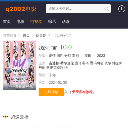
首页
电影
电视剧
综艺
动漫
当前位置
首页
欧美剧
《我的宇宙》
10.0
我的宇宙
类型：
爱情
同性
奇幻
泰剧
泰国
2023
主演：
吉迪帕·乔尔查伦
查诺崇·布恩玛纳翁
俄尔.驰缇萨
努彭.索伊克斯利
纳
导演：
未知
更新：
2024-01-30
更新至24集
立即播放
入口:
天天发布教程。
超速云播