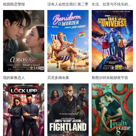
校园暗恋警报
没有人会想念我们 第二季
生活、拉里与不快乐的追求：一部美国史
全14集
更新至02集
更新至03集
我的家教恋人
贝尼多姆命案
斯图尔特未能拯救宇宙