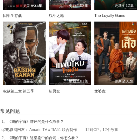
更新至35集
更新至02集
更新至12集
囚牢生存战
战斗之地
The Loyalty Game
更新至08集
更新至01集
更新至01集
权欲第三章 第五季
新男友
龙婆虎
常见问题
1、
《我的宇宙》讲述的是什么故事？
q2电影网
网友： Amarin TV x TIA51 联合制作 12对CP，12个故事
2、
《我的宇宙》这部剧中的台词，你怎么看？