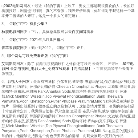
q2002电影网
网友：最近《我的宇宙》上映了，男女主都是我很喜欢的人，长的好
看演技好，剧情也很好啊，真的不夸张，我没开倍速看（你知道对于我这样一个基
本开二倍速的人来讲，这是一个多大的肯定嘛）。
3、
《我的宇宙》有多少集？
秋霞电影网
网友：正片。具体总集数可以去
百度问答
看看
4、
《我的宇宙》2021年几月几日播出
青苹果影院
网友：截止到2022，《我的宇宙》正片。
5、
哪个网站可以免费看正版《我的宇宙》
艾玛影院
网友：除了
优酷视频
视频软件之外你还可以去
爱奇艺
、
芒果tv
、
星空电
影网-最新电视剧_电影大全_免费在线观看【高清流畅】
>
百度视频
等平台去看正
版视频。
6、
影视大全
网友：最近有吉迪帕·乔尔查伦,查诺崇·布恩玛纳翁,俄尔.驰缇萨努彭.索
伊克斯利,纳塔瓦·萨那萨瓦帕萨特,Cheetah Chonphiphat Phajee,戈崴敏·腾纳亚,普
米帕特·派布恩,苏思南 Park Anantaaj Sods,塔纳塔特·库纳内克辛,阿奴沏·萨潘
彭,Mick Monthon Wisetsin,Top Piyawat Phongkanittanon,Bank Theewara
Panyatara,Pooh Khetsophon,Putter Phubase Pratumrat,Milk Nat等演员主演的剧
情片一经播出就受到了很多观众的欢迎和认可，这部剧情片里面，演员的演技都是
非常值得肯定的，我觉得吉迪帕·乔尔查伦,查诺崇·布恩玛纳翁,俄尔.驰缇萨努彭.索
伊克斯利,纳塔瓦·萨那萨瓦帕萨特,Cheetah Chonphiphat Phajee,戈崴敏·腾纳亚,普
米帕特·派布恩,苏思南 Park Anantaaj Sods,塔纳塔特·库纳内克辛,阿奴沏·萨潘
彭,Mick Monthon Wisetsin,Top Piyawat Phongkanittanon,Bank Theewara
Panyatara,Pooh Khetsophon,Putter Phubase Pratumrat,Milk Nat在里面的演技非
常的好，他能够去把握这个角色所要表达的情感，向观众展现出更好的作品