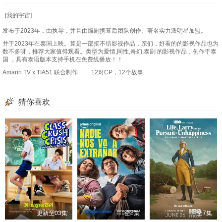
[我的宇宙]
发布于2023年，由执导，并且由编剧携幕后团队创作。著名实力派明星加盟。
并于2023年在泰国上映。算是一部挺不错影视作品，亲们，好看的的影视作品也为
数不多呀，推荐大家值得观看。类型为爱情,同性,奇幻,泰剧 的影视作品，创作于泰
国 ，具有泰语版本支持手机在免费线播放！！
Amarin TV x TIA51 联合制作 12对CP，12个故事
猜你喜欢
更新至03集
全8集
全7集