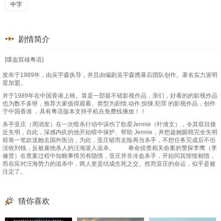
中字
剧情简介
[喋血双雄粤语]
发布于1989年，由吴宇森执导，并且由编剧吴宇森携幕后团队创作。著名实力派明
星加盟。
并于1989年在中国香港上映。算是一部挺不错影视作品，亲们，好看的的影视作品
也为数不多呀，推荐大家值得观看。类型为剧情,动作,惊悚,犯罪 的影视作品，创作
于中国香港 ，具有粤语版本支持手机在免费线播放！！
杀手亚庄（周润发）在一次暗杀行动中误伤了歌星Jennie（叶倩文），令其双目接
近失明，自此，深感内疚的他开始暗中保护、帮助 Jennie，并想趁她眼睛完全失明
前筹一笔款送她去国外医治，为此，亚庄铤而走险再当杀手，不想任务完成后不但
没收到钱，反被雇他杀人的汪海派人追杀。 奉命侦查相关命案的警探李鹰（李
修贤）在查案过程中知晓事情另有隐情，亚庄并非冷血杀手，开始同其惺惺相惜，
而在应对汪海势力的追杀中，两人更是结成生死之交。然而亚庄的命运，似乎是被
注定了。
猜你喜欢