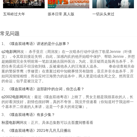
HD国语
TC中字
HD中字
五埠岭过大年
坂本日常 真人版
一切从头来过
常见问题
1、
《喋血双雄粤语》讲述的是什么故事？
q2电影网
网友： 杀手亚庄（周润发）在一次暗杀行动中误伤了歌星Jennie（叶倩
文），令其双目接近失明，自此，深感内疚的他开始暗中保护、帮助 Jennie，并想
趁她眼睛完全失明前筹一笔款送她去国外医治，为此，亚庄铤而走险再当杀手，不
想任务完成后不但没收到钱，反被雇他杀人的汪海派人追杀。 奉命侦查相关命
案的警探李鹰（李修贤）在查案过程中知晓事情另有隐情，亚庄并非冷血杀手，开
始同其惺惺相惜，而在应对汪海势力的追杀中，两人更是结成生死之交。然而亚庄
的命运，似乎是被注定了。
2、
《喋血双雄粤语》这部剧中的台词，你怎么看？
q2002电影网
网友：最近《喋血双雄粤语》上映了，男女主都是我很喜欢的人，长
的好看演技好，剧情也很好啊，真的不夸张，我没开倍速看（你知道对于我这样一
个基本开二倍速的人来讲，这是一个多大的肯定嘛）。
3、
《喋血双雄粤语》有多少集？
秋霞电影网
网友：正片。具体总集数可以去
百度问答
看看
4、
《喋血双雄粤语》2021年几月几日播出