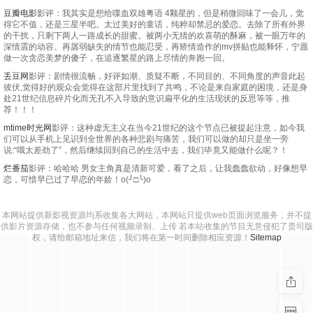
豆瓣电影
影评：我其实是想给喋血双雄粤语 4颗星的，但是稍微回味了一会儿，觉
得它不值，还是三星半吧。太过美好的童话，纯粹却禁忌的爱恋。去除了所有外界
的干扰，只剩下两人一路成长的甜蜜。被两小无猜的欢喜萌的酥麻，被一眼万年的
深情震的动容。再孱弱缺失的情节也能忍受，再矫情造作的mv拼贴也能释怀，宁愿
做一次贪恋美梦的傻子，在追逐繁星的路上尽情的奔跑一回。
丢豆网
影评：剧情很流畅，好评如潮、质疑不断，不同目的、不同角度的声音此起
彼伏,觉得好的观众会觉得在这部片里找到了共鸣，不论是来自家庭的困境，还是身
处21世纪信息碎片化而无孔不入导致的意识扁平化的生活现状的反思等等，推
荐！！！
mtime时光网
影评：这种虚无主义在当今21世纪的这个节点已被提起注意，如今我
们可以从手机上见识到全世界的各种悲剧与痛苦，我们可以做的却只是坐一旁
说:“哦太差劲了”，然后继续回到自己的生活中去，我们毕竟又能做什么呢？！
烂番茄
影评：哈哈哈 男女主角真是清新可爱，看了之后，让我蠢蠢欲动，好像想早
恋，可惜早已过了早恋的年龄！o(╯□╰)o
本网站提供新影视资源均系收集各大网站，本网站只提供web页面浏览服务，并不提
供影片资源存储，也不参与任何视频录制、上传 若本站收集的节目无意侵犯了贵司版
权，请给邮箱地址来信，我们将在第一时间删除相应资源！
Sitemap