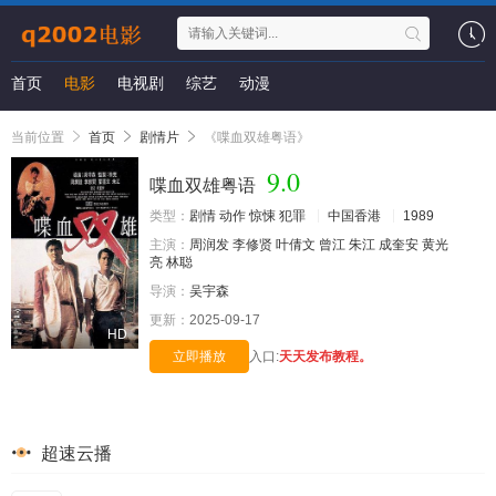
首页
电影
电视剧
综艺
动漫
当前位置
首页
剧情片
《喋血双雄粤语》
9.0
喋血双雄粤语
类型：
剧情
动作
惊悚
犯罪
中国香港
1989
主演：
周润发
李修贤
叶倩文
曾江
朱江
成奎安
黄光
亮
林聪
导演：
吴宇森
更新：
2025-09-17
HD
立即播放
入口:
天天发布教程。
超速云播