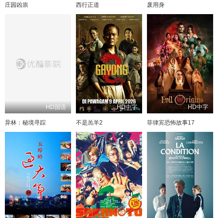
庄园凶祟
西行正道
废用身
HD国语
HD中字
HD中字
异林：秘境寻踪
不是羔羊2
菲律宾恐怖故事17