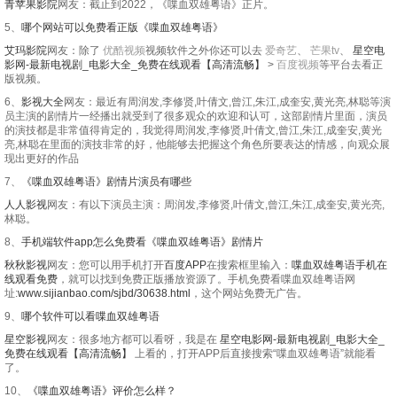
青苹果影院
网友：截止到2022，《喋血双雄粤语》正片。
5、
哪个网站可以免费看正版《喋血双雄粤语》
艾玛影院
网友：除了
优酷视频
视频软件之外你还可以去
爱奇艺
、
芒果tv
、
星空电
影网-最新电视剧_电影大全_免费在线观看【高清流畅】
>
百度视频
等平台去看正
版视频。
6、
影视大全
网友：最近有周润发,李修贤,叶倩文,曾江,朱江,成奎安,黄光亮,林聪等演
员主演的剧情片一经播出就受到了很多观众的欢迎和认可，这部剧情片里面，演员
的演技都是非常值得肯定的，我觉得周润发,李修贤,叶倩文,曾江,朱江,成奎安,黄光
亮,林聪在里面的演技非常的好，他能够去把握这个角色所要表达的情感，向观众展
现出更好的作品
7、
《喋血双雄粤语》剧情片演员有哪些
人人影视
网友：有以下演员主演：周润发,李修贤,叶倩文,曾江,朱江,成奎安,黄光亮,
林聪。
8、
手机端软件app怎么免费看《喋血双雄粤语》剧情片
秋秋影视
网友：您可以用手机打开
百度APP
在搜索框里输入：
喋血双雄粤语手机在
线观看免费
，就可以找到免费正版播放资源了。手机免费看喋血双雄粤语网
址:
www.sijianbao.com/sjbd/30638.html
，这个网站免费无广告。
9、
哪个软件可以看喋血双雄粤语
星空影视
网友：很多地方都可以看呀，我是在
星空电影网-最新电视剧_电影大全_
免费在线观看【高清流畅】
上看的，打开APP后直接搜索“喋血双雄粤语”就能看
了。
10、
《喋血双雄粤语》评价怎么样？