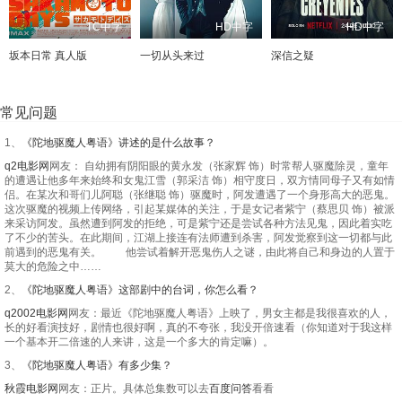
TC中字
HD中字
HD中字
坂本日常 真人版
一切从头来过
深信之疑
常见问题
1、
《陀地驱魔人粤语》讲述的是什么故事？
q2电影网
网友： 自幼拥有阴阳眼的黄永发（张家辉 饰）时常帮人驱魔除灵，童年
的遭遇让他多年来始终和女鬼江雪（郭采洁 饰）相守度日，双方情同母子又有如情
侣。在某次和哥们儿阿聪（张继聪 饰）驱魔时，阿发遭遇了一个身形高大的恶鬼。
这次驱魔的视频上传网络，引起某媒体的关注，于是女记者紫宁（蔡思贝 饰）被派
来采访阿发。虽然遭到阿发的拒绝，可是紫宁还是尝试各种方法见鬼，因此着实吃
了不少的苦头。在此期间，江湖上接连有法师遭到杀害，阿发觉察到这一切都与此
前遇到的恶鬼有关。 他尝试着解开恶鬼伤人之谜，由此将自己和身边的人置于
莫大的危险之中……
2、
《陀地驱魔人粤语》这部剧中的台词，你怎么看？
q2002电影网
网友：最近《陀地驱魔人粤语》上映了，男女主都是我很喜欢的人，
长的好看演技好，剧情也很好啊，真的不夸张，我没开倍速看（你知道对于我这样
一个基本开二倍速的人来讲，这是一个多大的肯定嘛）。
3、
《陀地驱魔人粤语》有多少集？
秋霞电影网
网友：正片。具体总集数可以去
百度问答
看看