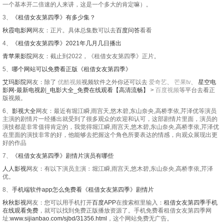
一个基本开二倍速的人来讲，这是一个多大的肯定嘛）。
3、
《租借女友第四季》有多少集？
秋霞电影网
网友：正片。具体总集数可以去
百度问答
看看
4、
《租借女友第四季》2021年几月几日播出
青苹果影院
网友：截止到2022，《租借女友第四季》正片。
5、
哪个网站可以免费看正版《租借女友第四季》
艾玛影院
网友：除了
优酷视频
视频软件之外你还可以去
爱奇艺
、
芒果tv
、
星空电
影网-最新电视剧_电影大全_免费在线观看【高清流畅】
>
百度视频
等平台去看正
版视频。
6、
影视大全
网友：最近有堀江瞬,雨宫天,悠木碧,东山奈央,高桥李依,芹泽优等演员
主演的剧情片一经播出就受到了很多观众的欢迎和认可，这部剧情片里面，演员的
演技都是非常值得肯定的，我觉得堀江瞬,雨宫天,悠木碧,东山奈央,高桥李依,芹泽优
在里面的演技非常的好，他能够去把握这个角色所要表达的情感，向观众展现出更
好的作品
7、
《租借女友第四季》剧情片演员有哪些
人人影视
网友：有以下演员主演：堀江瞬,雨宫天,悠木碧,东山奈央,高桥李依,芹泽
优。
8、
手机端软件app怎么免费看《租借女友第四季》剧情片
秋秋影视
网友：您可以用手机打开
百度APP
在搜索框里输入：
租借女友第四季手机
在线观看免费
，就可以找到免费正版播放资源了。手机免费看租借女友第四季网
址:
www.sijianbao.com/sjbd/31356.html
，这个网站免费无广告。