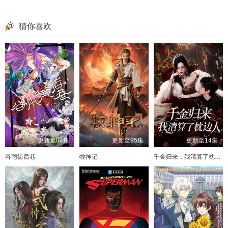
猜你喜欢
更新至04集
更新至95集
更新至14集
谷雨街后巷
牧神记
千金归来：我清算了枕边人