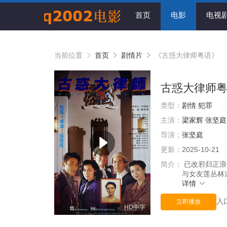
首页
电影
电视
当前位置
首页
剧情片
《古惑大律师粤语》
古惑大律师
类型：
剧情
犯罪
主演：
梁家辉
张坚庭
导演：
张坚庭
更新：
2025-10-21
简介：
已改邪归正浪
与女友莲丛林
详情
入
立即播放
HD中字