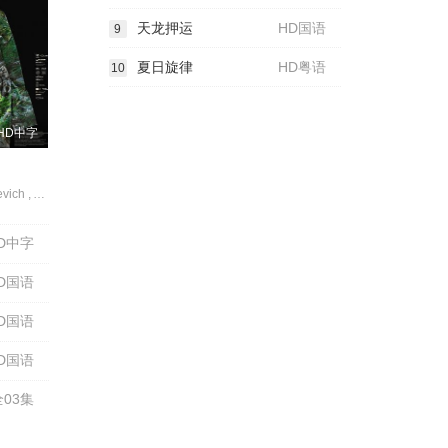
天龙押运
HD国语
9
夏日旋律
HD粤语
10
HD中字
Maiia Pleshkevich , Aleksandr Feklistov , Vesna Jovanovic , Yakov Karykhalin , Aleksandr Karpushin , Stojsa Oljacic , Ivan Denic
D中字
D国语
D国语
D国语
全03集