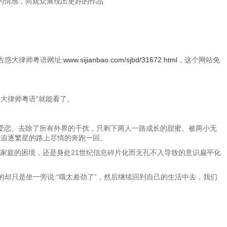
达的情感，向观众展现出更好的作品
古惑大律师粤语网址:
www.sijianbao.com/sjbd/31672.html
，这个网站免
惑大律师粤语”就能看了。
爱恋。去除了所有外界的干扰，只剩下两人一路成长的甜蜜。被两小无
在追逐繁星的路上尽情的奔跑一回。
家庭的困境，还是身处21世纪信息碎片化而无孔不入导致的意识扁平化
却只是坐一旁说:“哦太差劲了”，然后继续回到自己的生活中去，我们