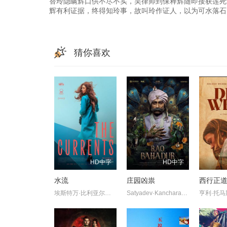
替玲隐瞒辉口供不尽不实，吴律师到保释辉随即接获莲死
辉有利证据，终得知玲事，故叫玲作证人，以为可水落石
猜你喜欢
HD中字
HD中字
水流
庄园凶祟
西行正
埃斯特万·比利亚尔迪,伊莎贝尔·艾梅·冈萨蕾斯-索拉,萨拉·贝西奥,雅兹明·卡巴洛,艾玛·法约·杜阿尔特,埃内斯蒂娜·加蒂,克劳迪娅·桑切丝
Satyadev·Kancharana,Deepa·Thomas,Anand·Bharathi