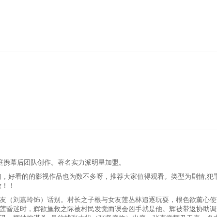
坚庭携幕后团队创作。著名实力派明星加盟。
们，好看的的影视作品也为数不多呀，推荐大家值得观看。类型为剧情,犯罪
放！！
友（刘嘉玲饰）话别。村长之子根与女友莲丛林追逐玩耍，根色欲薰心使
莲昏迷时，辉欲施救之际被村民发觉而误会凶手就是他。辉被带返协助调