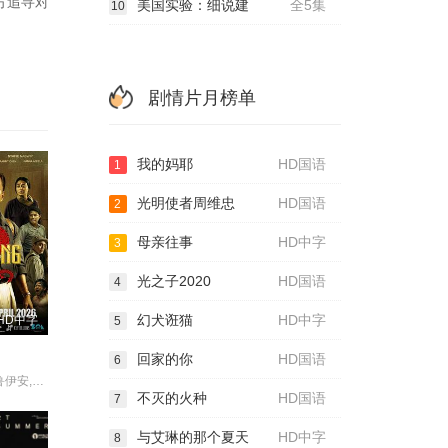
方追寻对
美国实验：细说建
全5集
10
剧情片月榜单
我的妈耶
HD国语
1
光明使者周维忠
HD国语
2
母亲往事
HD中字
3
光之子2020
HD国语
4
幻犬诳猫
HD中字
HD中字
5
回家的你
HD国语
6
陈沛兴,雅彦·鲁伊安,李博艺,贝托·库西亚伊,莫哈末·沙菲·纳斯威普,Fauzie·Laily,Nabila·Huda,Hanna·Aqeela,Tian·Jiang·Lee,林雪卉,Ayez·Shaukat·Fonseka·Farid,Paul·Baker,Azizul·Ammar,Hairi·Safwan,Shewin·Sim
不灭的火种
HD国语
7
与艾琳的那个夏天
HD中字
8