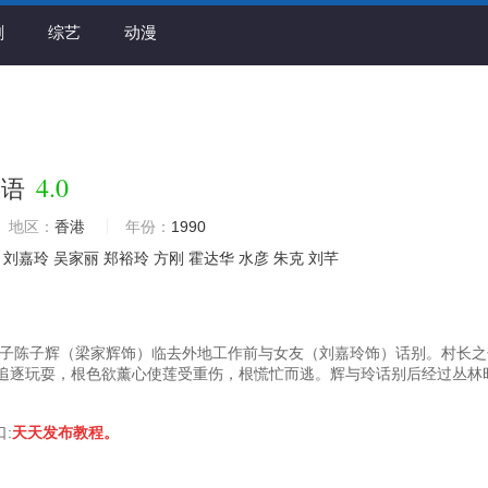
剧
综艺
动漫
4.0
粤语
地区：
香港
年份：
1990
刘嘉玲
吴家丽
郑裕玲
方刚
霍达华
水彦
朱克
刘芊
子陈子辉（梁家辉饰）临去外地工作前与女友（刘嘉玲饰）话别。村长之
追逐玩耍，根色欲薰心使莲受重伤，根慌忙而逃。辉与玲话别后经过丛林
口:
天天发布教程。