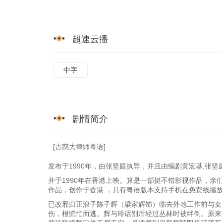
超速云播
中字
剧情简介
[古惑大律师粤语]
发布于1990年，由张坚庭执导，并且由编剧黄宏基,张
并于1990年在香港上映。算是一部挺不错影视作品，亲
作品，创作于香港 ，具有粤语版本支持手机在免费线播
已改邪归正浪子陈子辉（梁家辉饰）临去外地工作前与女
伤，根慌忙而逃。辉与玲话别后经过丛林时被绊倒。原来