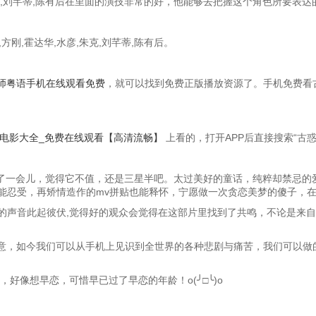
,朱克,刘芊蒂,陈有后在里面的演技非常的好，他能够去把握这个角色所要表
方刚,霍达华,水彦,朱克,刘芊蒂,陈有后。
师粤语手机在线观看免费
，就可以找到免费正版播放资源了。手机免费看
_电影大全_免费在线观看【高清流畅】
上看的，打开APP后直接搜索“古
味了一会儿，觉得它不值，还是三星半吧。太过美好的童话，纯粹却禁忌的
能忍受，再矫情造作的mv拼贴也能释怀，宁愿做一次贪恋美梦的傻子，
的声音此起彼伏,觉得好的观众会觉得在这部片里找到了共鸣，不论是来自
意，如今我们可以从手机上见识到全世界的各种悲剧与痛苦，我们可以做的
好像想早恋，可惜早已过了早恋的年龄！o(╯□╰)o