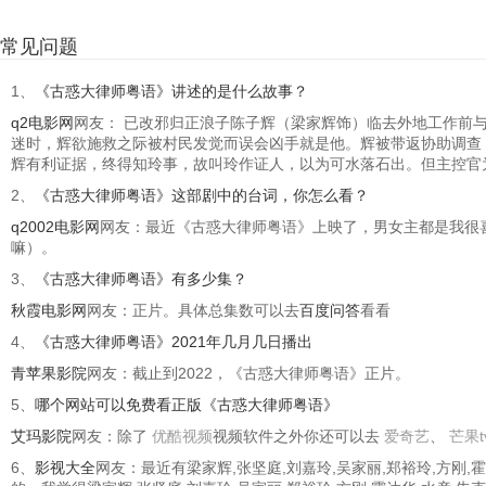
常见问题
1、
《古惑大律师粤语》讲述的是什么故事？
q2电影网
网友： 已改邪归正浪子陈子辉（梁家辉饰）临去外地工作前
迷时，辉欲施救之际被村民发觉而误会凶手就是他。辉被带返协助调查
辉有利证据，终得知玲事，故叫玲作证人，以为可水落石出。但主控官
2、
《古惑大律师粤语》这部剧中的台词，你怎么看？
q2002电影网
网友：最近《古惑大律师粤语》上映了，男女主都是我很
嘛）。
3、
《古惑大律师粤语》有多少集？
秋霞电影网
网友：正片。具体总集数可以去
百度问答
看看
4、
《古惑大律师粤语》2021年几月几日播出
青苹果影院
网友：截止到2022，《古惑大律师粤语》正片。
5、
哪个网站可以免费看正版《古惑大律师粤语》
艾玛影院
网友：除了
优酷视频
视频软件之外你还可以去
爱奇艺
、
芒果t
6、
影视大全
网友：最近有梁家辉,张坚庭,刘嘉玲,吴家丽,郑裕玲,方