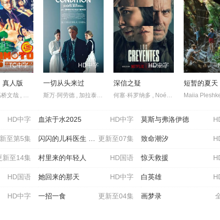
TC中字
HD中字
HD中字
 真人版
一切从头来过
深信之疑
短暂的夏天
目黑莲 , 高桥文哉 , 上户彩 , 吉本实由 , 横田真悠 , 户塚纯贵 , 盐野瑛久 , 渡边圭祐 , 北村匠海 , 八木勇征 , 生见爱瑠 , 小手伸也 , 樱井日奈子 , 安西慎太郎 , 加藤浩次 , 津田健次郎 , 志尊淳 , 室毅 , 佐藤二朗 , 宅麻伸
斯万·阿劳德 , 加拉泰亚·贝露琪 , 路易丝·舍维约特 , 艾曼纽·德芙 , Aymeline Alix
何塞·科罗纳多 , Noémie Dulau , Fanny Gautier , Olaya López , Stéphanie Magnin , 阿尔贝托·奥尔莫 , 伊斯雷尔·鲁兹
HD中字
血浓于水2025
HD中字
莫斯与弗洛伊德
H
新至第5集
闪闪的儿科医生 第四季
更新至07集
致命潮汐
H
更新至14集
村里来的年轻人
HD国语
惊天救援
H
HD国语
她回来的那天
HD中字
白英雄
H
HD中字
一招一食
更新至04集
画梦录