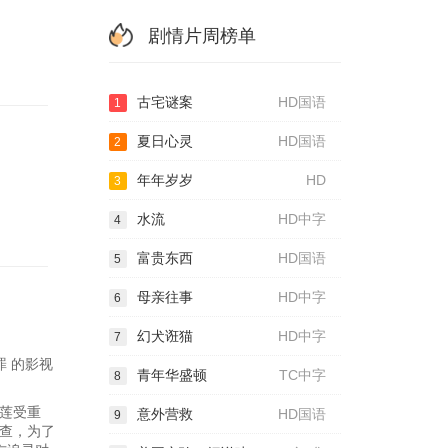
剧情片周榜单
古宅谜案
HD国语
1
夏日心灵
HD国语
2
年年岁岁
HD
3
水流
HD中字
4
富贵东西
HD国语
5
母亲往事
HD中字
6
幻犬诳猫
HD中字
7
 的影视
青年华盛顿
TC中字
8
莲受重
意外营救
HD国语
9
查，为了