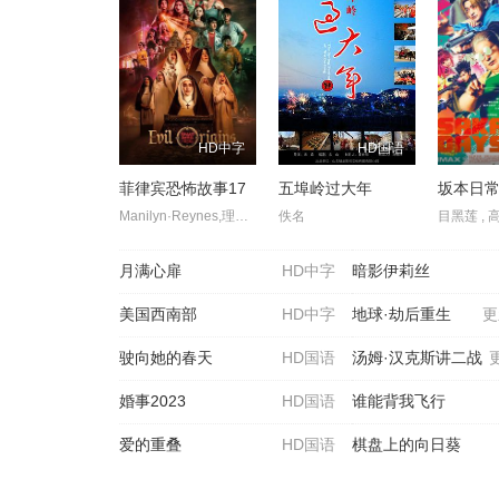
HD中字
HD国语
菲律宾恐怖故事17
五埠岭过大年
坂本日常
Manilyn·Reynes,理查德·古提尔瑞兹,卡拉·阿贝拉娜,Janice·de·Belen,罗伊莎·安达里奥,莎拉·爱德华兹,伊萨贝尔·奥尔特加,阿拉·米娜,卡琳娜·包蒂斯塔,伊万娜·阿拉维,弗朗辛·迪亚兹,赛斯·费丁,Fyang·Smith,JM·Ibarra,Dustin·Yu,Ashley·Ortega,Arlene·Muhlach,Matt·Lozano,Althea·Ablan,伊莱贾·阿莱霍,Maika·Rivera,Raven·Rigor,Dylan·Yturralde
佚名
月满心扉
HD中字
暗影伊莉丝
美国西南部
HD中字
地球·劫后重生
更
驶向她的春天​
HD国语
汤姆·汉克斯讲二战
婚事2023
HD国语
谁能背我飞行
爱的重叠
HD国语
棋盘上的向日葵