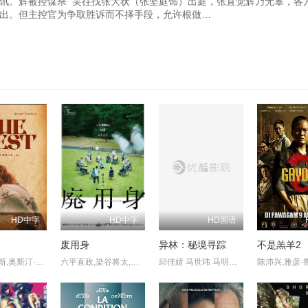
讯。辉被控谋杀 吴往找张大状（张坚庭饰）出庭，张直觉辉乃无辜，各
出。但主控官为争取胜诉而不择手段，允许根做…
HD中字
HD中字
HD国语
道
废用身
异林：秘境寻踪
不是羔羊2
亨利·托马斯,奥斯汀·尼可斯,阿德琳妮·帕里奇,奥黛塔·安纳布尔,席亚拉·博拉沃,马特·劳里亚
六平直政,染谷将太,泷内公美,北村有起哉,吉冈睦雄,中村映里子,广末哲万,中井友望
邱佳婧 马世玮 马明宇 刘春霞