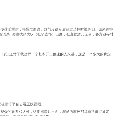
心使莲受重伤，根慌忙而逃。辉与玲话别后经过丛林时被绊倒。原来莲昏
控谋杀 吴往找张大状（张坚庭饰）出庭，张直觉辉乃无辜，各方追寻对
（你知道对于我这样一个基本开二倍速的人来讲，这是一个多大的肯定
度视频
等平台去看正版视频。
了很多观众的欢迎和认可，这部剧情片里面，演员的演技都是非常值得肯定