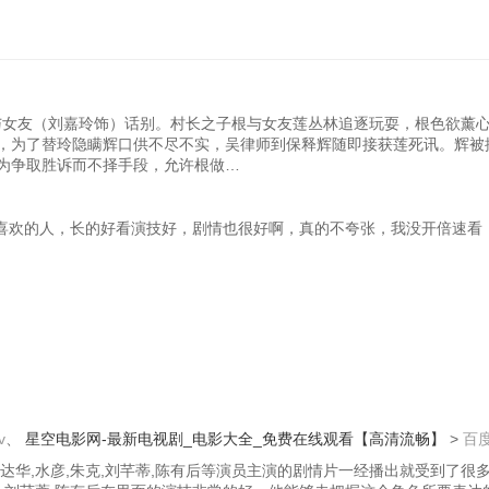
与女友（刘嘉玲饰）话别。村长之子根与女友莲丛林追逐玩耍，根色欲薰
，为了替玲隐瞒辉口供不尽不实，吴律师到保释辉随即接获莲死讯。辉被
为争取胜诉而不择手段，允许根做…
喜欢的人，长的好看演技好，剧情也很好啊，真的不夸张，我没开倍速看
v
、
星空电影网-最新电视剧_电影大全_免费在线观看【高清流畅】
>
百
刚,霍达华,水彦,朱克,刘芊蒂,陈有后等演员主演的剧情片一经播出就受到