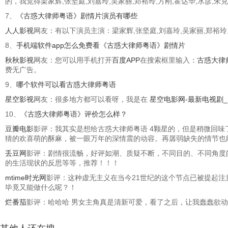
的，我觉得梁家辉,张坚庭,刘嘉玲,吴家丽,郑裕玲,方刚,霍达华,水彦
7、
《古惑大律师粤语》剧情片演员有哪些
人人影视
网友：有以下演员主演：梁家辉,张坚庭,刘嘉玲,吴家丽,郑裕玲,
8、
手机端软件app怎么免费看《古惑大律师粤语》剧情片
秋秋影视
网友：您可以用手机打开
百度APP
在搜索框里输入：
古惑大律
费无广告。
9、
哪个软件可以看古惑大律师粤语
星空影视
网友：很多地方都可以看呀，我是在
星空电影网-最新电视剧
10、
《古惑大律师粤语》评价怎么样？
豆瓣电影
影评：我其实是想给古惑大律师粤语 4颗星的，但是稍微回
猜的欢喜萌的酥麻，被一眼万年的深情震的动容。再孱弱缺失的情节也
丢豆网
影评：剧情很流畅，好评如潮、质疑不断，不同目的、不同角度
的生活现状的反思等等，推荐！！！
mtime时光网
影评：这种虚无主义在当今21世纪的这个节点已被提起注
毕竟又能做什么呢？！
烂番茄
影评：哈哈哈 男女主角真是清新可爱，看了之后，让我蠢蠢欲动，