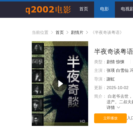
首页
电影
电视
当前位置
首页
剧情片
《半夜奇谈粤语》
半夜奇谈粤
类型：
剧情
惊悚
主演：
张瑛
白雪仙
导演：
謝虹
更新：
2025-10-02
简介：
白老爷去世，
遗产。二叔夫
详情
入
立即播放
HD