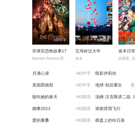
HD中字
HD国语
菲律宾恐怖故事17
五埠岭过大年
坂本日常
Manilyn·Reynes,理查德·古提尔瑞兹,卡拉·阿贝拉娜,Janice·de·Belen,罗伊莎·安达里奥,莎拉·爱德华兹,伊萨贝尔·奥尔特加,阿拉·米娜,卡琳娜·包蒂斯塔,伊万娜·阿拉维,弗朗辛·迪亚兹,赛斯·费丁,Fyang·Smith,JM·Ibarra,Dustin·Yu,Ashley·Ortega,Arlene·Muhlach,Matt·Lozano,Althea·Ablan,伊莱贾·阿莱霍,Maika·Rivera,Raven·Rigor,Dylan·Yturralde
佚名
月满心扉
HD中字
暗影伊莉丝
美国西南部
HD中字
地球·劫后重生
更
驶向她的春天​
HD国语
汤姆·汉克斯讲二战
婚事2023
HD国语
谁能背我飞行
爱的重叠
HD国语
棋盘上的向日葵