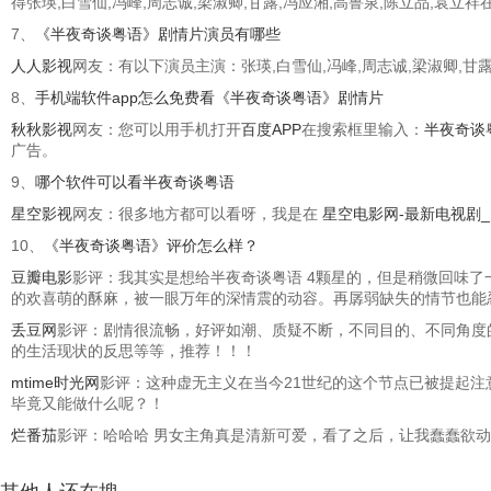
得张瑛,白雪仙,冯峰,周志诚,梁淑卿,甘露,冯应湘,高鲁泉,陈立品,
7、
《半夜奇谈粤语》剧情片演员有哪些
人人影视
网友：有以下演员主演：张瑛,白雪仙,冯峰,周志诚,梁淑卿,甘露
8、
手机端软件app怎么免费看《半夜奇谈粤语》剧情片
秋秋影视
网友：您可以用手机打开
百度APP
在搜索框里输入：
半夜奇谈
广告。
9、
哪个软件可以看半夜奇谈粤语
星空影视
网友：很多地方都可以看呀，我是在
星空电影网-最新电视剧
10、
《半夜奇谈粤语》评价怎么样？
豆瓣电影
影评：我其实是想给半夜奇谈粤语 4颗星的，但是稍微回味
的欢喜萌的酥麻，被一眼万年的深情震的动容。再孱弱缺失的情节也能
丢豆网
影评：剧情很流畅，好评如潮、质疑不断，不同目的、不同角度
的生活现状的反思等等，推荐！！！
mtime时光网
影评：这种虚无主义在当今21世纪的这个节点已被提起注
毕竟又能做什么呢？！
烂番茄
影评：哈哈哈 男女主角真是清新可爱，看了之后，让我蠢蠢欲动，