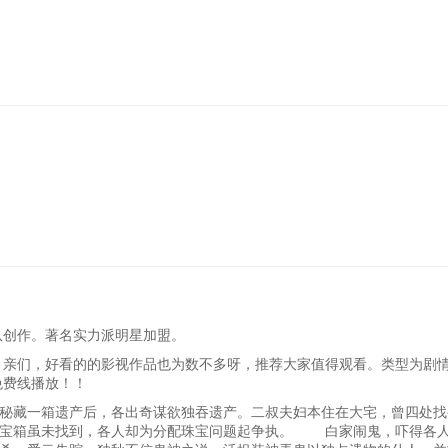
队创作。著名实力派明星加盟。
，亲们，好看的的影视作品也为数不多呀，推荐大家值得观看。类型为剧情,
免费线播放！！
秘藏一箱遗产后，各出奇谋欲独吞遗产。二叔夫妇本住在大宅，曾四处找
，宝箱虽未找到，各人却为分配珠宝问题起争执。 白家闹鬼，吓得各