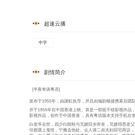
超速云播
中字
剧情简介
[半夜奇谈粤语]
发布于1955年，由謝虹执导，并且由编剧楊捷携幕后团
并于1955年在中国香港上映。算是一部挺不错影视作品
影视作品，创作于中国香港 ，具有粤语版本支持手机在
白老爷去世，四少白朗秋与兄嫂回乡奔丧，兄嫂得悉老父
但都遇上鬼怪，宁搬去他处。众人请二叔夫妇回宅商议