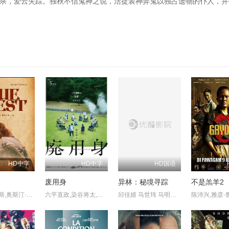
杀，爱云失踪。独秋不信鬼神之说，活捉装神弄鬼以独占遗物的仆人，并
HD中字
HD中字
HD国语
道
废用身
异林：秘境寻踪
不是羔羊2
亨利·托马斯,奥斯汀·尼可斯,阿德琳妮·帕里奇,奥黛塔·安纳布尔,席亚拉·博拉沃,马特·劳里亚
六平直政,染谷将太,泷内公美,北村有起哉,吉冈睦雄,中村映里子,广末哲万,中井友望
邱佳婧 马世玮 马明宇 刘春霞