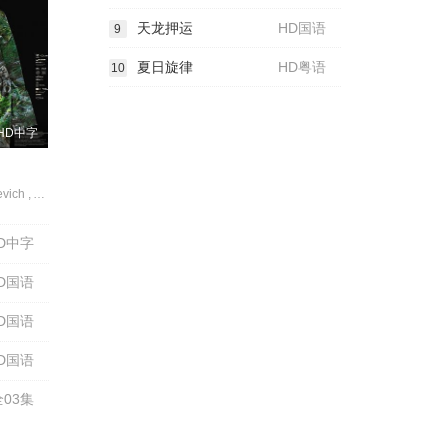
天龙押运
HD国语
9
夏日旋律
HD粤语
10
HD中字
Maiia Pleshkevich , Aleksandr Feklistov , Vesna Jovanovic , Yakov Karykhalin , Aleksandr Karpushin , Stojsa Oljacic , Ivan Denic
D中字
D国语
D国语
D国语
全03集