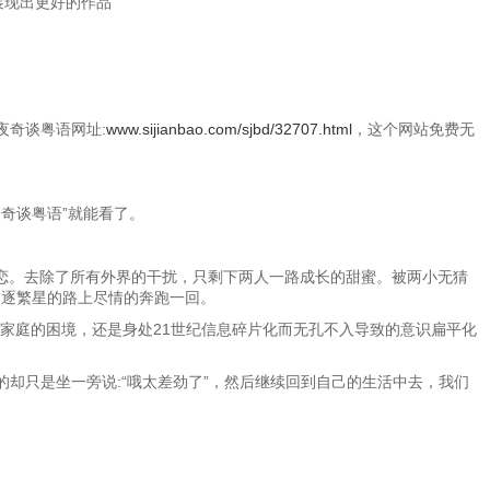
展现出更好的作品
夜奇谈粤语网址:
www.sijianbao.com/sjbd/32707.html
，这个网站免费无
夜奇谈粤语”就能看了。
恋。去除了所有外界的干扰，只剩下两人一路成长的甜蜜。被两小无猜
追逐繁星的路上尽情的奔跑一回。
家庭的困境，还是身处21世纪信息碎片化而无孔不入导致的意识扁平化
却只是坐一旁说:“哦太差劲了”，然后继续回到自己的生活中去，我们