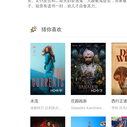
安。女仆爱云和二叔夫妇皆遇鬼，大嫂被鬼捉去，管家被
子。箱里有遗书一封，劝儿子自食其力。
猜你喜欢
HD中字
HD中字
水流
庄园凶祟
西行正
埃斯特万·比利亚尔迪,伊莎贝尔·艾梅·冈萨蕾斯-索拉,萨拉·贝西奥,雅兹明·卡巴洛,艾玛·法约·杜阿尔特,埃内斯蒂娜·加蒂,克劳迪娅·桑切丝
Satyadev·Kancharana,Deepa·Thomas,Anand·Bharathi