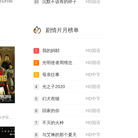
找到箱
沉默不该有的样子
HD国语
10
剧情片月榜单
我的妈耶
HD国语
1
光明使者周维忠
HD国语
2
母亲往事
HD中字
3
光之子2020
HD国语
4
幻犬诳猫
HD中字
HD中字
5
回家的你
HD国语
6
陈沛兴,雅彦·鲁伊安,李博艺,贝托·库西亚伊,莫哈末·沙菲·纳斯威普,Fauzie·Laily,Nabila·Huda,Hanna·Aqeela,Tian·Jiang·Lee,林雪卉,Ayez·Shaukat·Fonseka·Farid,Paul·Baker,Azizul·Ammar,Hairi·Safwan,Shewin·Sim
不灭的火种
HD国语
7
与艾琳的那个夏天
HD中字
8