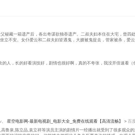
老父秘藏一箱遗产后，各出奇谋欲独吞遗产。二叔夫妇本住在大宅，曾四
坐立不安。女仆爱云和二叔夫妇皆遇鬼，大嫂被鬼捉去，管家被杀，爱云
欢的人，长的好看演技好，剧情也很好啊，真的不夸张，我没开倍速看（
v
、
星空电影网-最新电视剧_电影大全_免费在线观看【高清流畅】
>
百
冯应湘,高鲁泉,陈立品,袁立祥等演员主演的剧情片一经播出就受到了很多