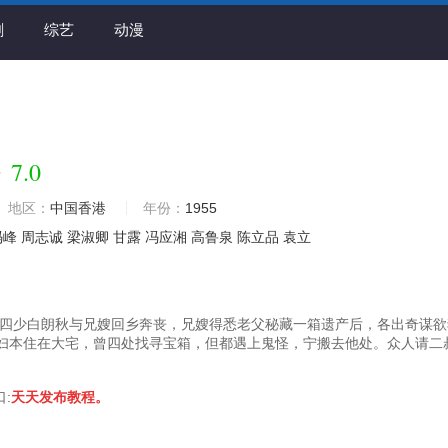
剧
综艺
动漫
7.0
语
地区：
中国香港
年份：
1955
冯峰
周志诚
梁淑卿
甘露
冯应湘
高鲁泉
陈立品
袁立
四少白朗秋与兄嫂回乡奔丧，兄嫂得悉老父秘藏一箱遗产后，各出奇谋欲
妇本住在大宅，曾四处找寻宝箱，但都遇上鬼怪，宁搬去他处。众人请二
口:
天天发布教程。