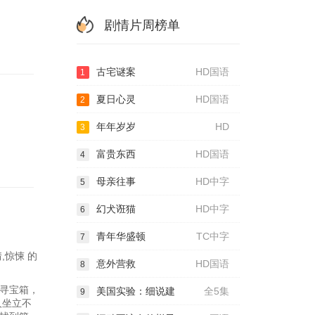
剧情片周榜单
古宅谜案
HD国语
1
夏日心灵
HD国语
2
年年岁岁
HD
3
富贵东西
HD国语
4
母亲往事
HD中字
5
幻犬诳猫
HD中字
6
青年华盛顿
TC中字
7
惊悚 的
意外营救
HD国语
8
寻宝箱，
美国实验：细说建
全5集
9
人坐立不