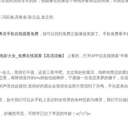
袁立祥在里面的演技非常的好，他能够去把握这个角色所要表达的情感，向观众
,冯应湘,高鲁泉,陈立品,袁立祥。
粤语手机在线观看免费
，就可以找到免费正版播放资源了。手机免费看半
_电影大全_免费在线观看【高清流畅】
上看的，打开APP后直接搜索“半
了一会儿，觉得它不值，还是三星半吧。太过美好的童话，纯粹却禁忌的爱
忍受，再矫情造作的mv拼贴也能释怀，宁愿做一次贪恋美梦的傻子，在
的声音此起彼伏,觉得好的观众会觉得在这部片里找到了共鸣，不论是来自
意，如今我们可以从手机上见识到全世界的各种悲剧与痛苦，我们可以做的
好像想早恋，可惜早已过了早恋的年龄！o(╯□╰)o