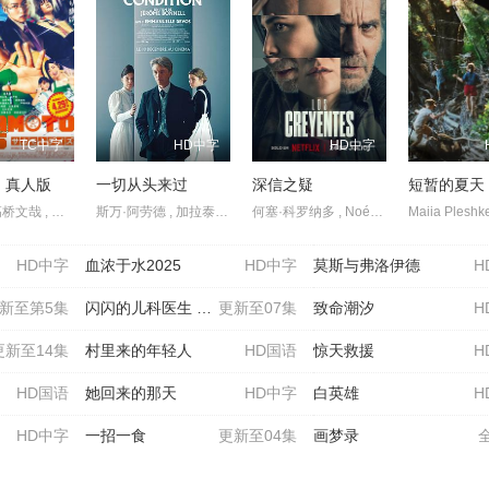
TC中字
HD中字
HD中字
 真人版
一切从头来过
深信之疑
短暂的夏天
目黑莲 , 高桥文哉 , 上户彩 , 吉本实由 , 横田真悠 , 户塚纯贵 , 盐野瑛久 , 渡边圭祐 , 北村匠海 , 八木勇征 , 生见爱瑠 , 小手伸也 , 樱井日奈子 , 安西慎太郎 , 加藤浩次 , 津田健次郎 , 志尊淳 , 室毅 , 佐藤二朗 , 宅麻伸
斯万·阿劳德 , 加拉泰亚·贝露琪 , 路易丝·舍维约特 , 艾曼纽·德芙 , Aymeline Alix
何塞·科罗纳多 , Noémie Dulau , Fanny Gautier , Olaya López , Stéphanie Magnin , 阿尔贝托·奥尔莫 , 伊斯雷尔·鲁兹
HD中字
血浓于水2025
HD中字
莫斯与弗洛伊德
H
新至第5集
闪闪的儿科医生 第四季
更新至07集
致命潮汐
H
更新至14集
村里来的年轻人
HD国语
惊天救援
H
HD国语
她回来的那天
HD中字
白英雄
H
HD中字
一招一食
更新至04集
画梦录