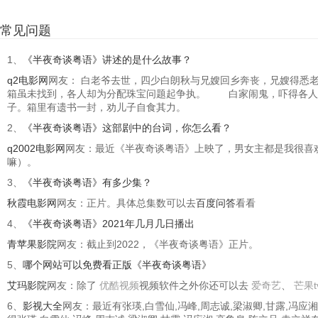
常见问题
1、
《半夜奇谈粤语》讲述的是什么故事？
q2电影网
网友： 白老爷去世，四少白朗秋与兄嫂回乡奔丧，兄嫂得悉
箱虽未找到，各人却为分配珠宝问题起争执。 白家闹鬼，吓得各人
子。箱里有遗书一封，劝儿子自食其力。
2、
《半夜奇谈粤语》这部剧中的台词，你怎么看？
q2002电影网
网友：最近《半夜奇谈粤语》上映了，男女主都是我很喜
嘛）。
3、
《半夜奇谈粤语》有多少集？
秋霞电影网
网友：正片。具体总集数可以去
百度问答
看看
4、
《半夜奇谈粤语》2021年几月几日播出
青苹果影院
网友：截止到2022，《半夜奇谈粤语》正片。
5、
哪个网站可以免费看正版《半夜奇谈粤语》
艾玛影院
网友：除了
优酷视频
视频软件之外你还可以去
爱奇艺
、
芒果t
6、
影视大全
网友：最近有张瑛,白雪仙,冯峰,周志诚,梁淑卿,甘露,