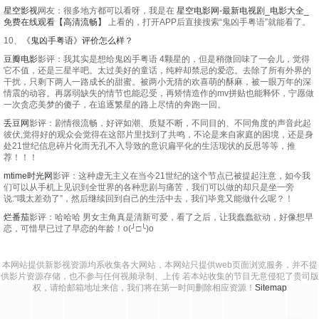
星空影视
网友：很多地方都可以看呀，我是在
星空电影网-最新电视剧_电影大全_
免费在线观看【高清流畅】
上看的，打开APP后直接搜索“鬼凶手粤语”就能看了。
10、
《鬼凶手粤语》评价怎么样？
豆瓣电影
影评：我其实是想给鬼凶手粤语 4颗星的，但是稍微回味了一会儿，觉得
它不值，还是三星半吧。太过美好的童话，纯粹却禁忌的爱恋。去除了所有外界的
干扰，只剩下两人一路成长的甜蜜。被两小无猜的欢喜萌的酥麻，被一眼万年的深
情震的动容。再孱弱缺失的情节也能忍受，再矫情造作的mv拼贴也能释怀，宁愿做
一次贪恋美梦的傻子，在追逐繁星的路上尽情的奔跑一回。
丢豆网
影评：剧情很流畅，好评如潮、质疑不断，不同目的、不同角度的声音此起
彼伏,觉得好的观众会觉得在这部片里找到了共鸣，不论是来自家庭的困境，还是身
处21世纪信息碎片化而无孔不入导致的意识扁平化的生活现状的反思等等，推
荐！！！
mtime时光网
影评：这种虚无主义在当今21世纪的这个节点已被提起注意，如今我
们可以从手机上见识到全世界的各种悲剧与痛苦，我们可以做的却只是坐一旁
说:“哦太差劲了”，然后继续回到自己的生活中去，我们毕竟又能做什么呢？！
烂番茄
影评：哈哈哈 男女主角真是清新可爱，看了之后，让我蠢蠢欲动，好像想早
恋，可惜早已过了早恋的年龄！o(╯□╰)o
本网站提供新影视资源均系收集各大网站，本网站只提供web页面浏览服务，并不提
供影片资源存储，也不参与任何视频录制、上传 若本站收集的节目无意侵犯了贵司版
权，请给邮箱地址来信，我们将在第一时间删除相应资源！
Sitemap