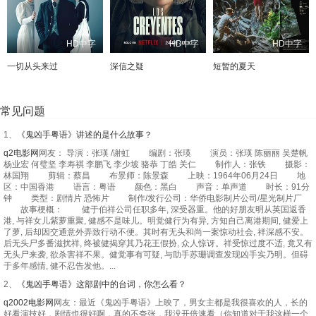
HD中字
HD中字
HD中字
一切从头来过
深信之疑
短暂的夏天
常见问题
1、
《鬼凶手粤语》讲述的是什么故事？
q2电影网
网友： 导演：张瑛 /谢虹 编剧：张瑛 演员：张瑛 陈丽丽 吴楚帆
杨业宏 何璧坚 李寿祺 李鹏飞 李少坡 骆恭 丁皓 关仁 制作人：张铁 摄影：
林国翔 剪辑：蔡昌 布景师：陈景森 上映：1964年06月24日 地
区：中国香港 语言：粤语 颜色：黑白 声音：单声道 时长：91分
钟 类型：剧情片 恐怖片 制作/发行公司：华侨电影制片公司/星光制片厂
故事梗概： 健于伯祥公司任职多年, 深受器重。他的好朋友明从英国返香
港, 与祥女儿紫萝重聚, 健感不是味儿。明觉健行为有异, 方知自己离港期间, 健爱上
了萝, 后却因交通意外弄致行动不便。其时有无头和尚一案惊动社会, 祥深感不安。
后无头尸多番滋扰祥, 终被健揭穿其乃花王假扮, 众人惊讶。祥受惊过度不适, 竟又有
无头尸来袭, 欲杀害祥不果。健觉事有可疑, 与助手苏珊调查发现凶手实乃明。但碍
于多年感情, 健不忍告发他。...
2、
《鬼凶手粤语》这部剧中的台词，你怎么看？
q2002电影网
网友：最近《鬼凶手粤语》上映了，男女主都是我很喜欢的人，长的
好看演技好，剧情也很好啊，真的不夸张，我没开倍速看（你知道对于我这样一个