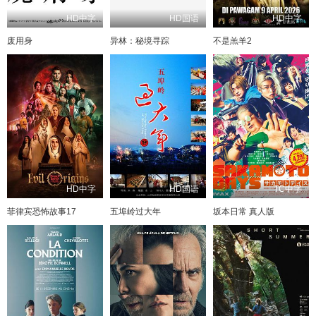
HD中字
HD国语
HD中字
废用身
异林：秘境寻踪
不是羔羊2
HD中字
HD国语
TC中字
菲律宾恐怖故事17
五埠岭过大年
坂本日常 真人版