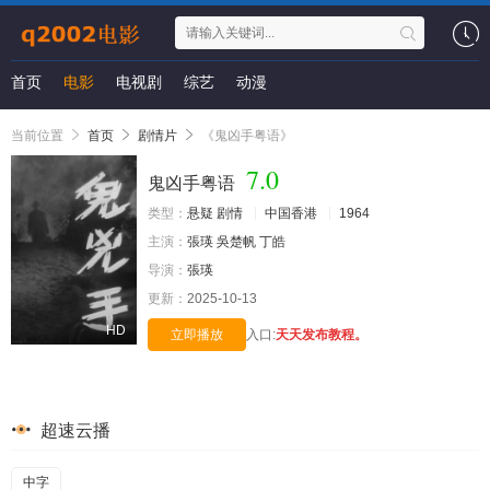
首页
电影
电视剧
综艺
动漫
当前位置
首页
剧情片
《鬼凶手粤语》
7.0
鬼凶手粤语
类型：
悬疑
剧情
中国香港
1964
主演：
張瑛
吳楚帆
丁皓
导演：
張瑛
更新：
2025-10-13
HD
立即播放
入口:
天天发布教程。
超速云播
中字