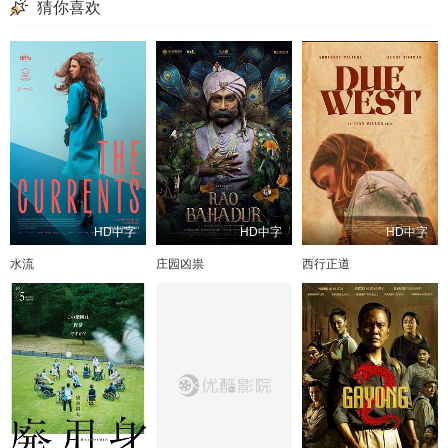
猜你喜欢
HD中字
HD中字
HD中字
水流
庄园凶祟
西行正道