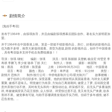
剧情简介
[鬼凶手粤语]
发布于1964年，由張瑛执导，并且由编剧張瑛携幕后团队创作。著名实力派明星加
盟。
并于1964年在中国香港上映。算是一部挺不错影视作品，亲们，好看的的影视作品
也为数不多呀，推荐大家值得观看。类型为悬疑,剧情 的影视作品，创作于中国香港
，具有粤语版本支持手机在免费线播放！！
导演：张瑛 /谢虹 编剧：张瑛 演员：张瑛 陈丽丽 吴楚帆 杨业宏 何璧坚 李
寿祺 李鹏飞 李少坡 骆恭 丁皓 关仁 制作人：张铁 摄影：林国翔 剪
辑：蔡昌 布景师：陈景森 上映：1964年06月24日 地区：中国香港
语言：粤语 颜色：黑白 声音：单声道 时长：91分钟 类型：
剧情片 恐怖片 制作/发行公司：华侨电影制片公司/星光制片厂 故事梗概：
健于伯祥公司任职多年, 深受器重。他的好朋友明从英国返香港, 与祥女儿紫萝
重聚, 健感不是味儿。明觉健行为有异, 方知自己离港期间, 健爱上了萝, 后却因交通
意外弄致行动不便。其时有无头和尚一案惊动社会, 祥深感不安。后无头尸多番滋扰
祥, 终被健揭穿其乃花王假扮, 众人惊讶。祥受惊过度不适, 竟又有无头尸来袭, 欲杀
害祥不果。健觉事有可疑, 与助手苏珊调查发现凶手实乃明。但碍于多年感情, 健不
忍告发他。...