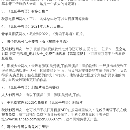
基本开二倍速的人来讲，这是一个多大的肯定嘛）。
3、
《鬼凶手粤语》有多少集？
秋霞电影网
网友：正片。具体总集数可以去
百度问答
看看
4、
《鬼凶手粤语》2021年几月几日播出
青苹果影院
网友：截止到2022，《鬼凶手粤语》正片。
5、
哪个网站可以免费看正版《鬼凶手粤语》
艾玛影院
网友：除了
优酷视频
视频软件之外你还可以去
爱奇艺
、
芒果tv
、
星空电
影网-最新电视剧_电影大全_免费在线观看【高清流畅】
>
百度视频
等平台去看正
版视频。
6、
影视大全
网友：最近有張瑛,吳楚帆,丁皓等演员主演的剧情片一经播出就受到了
很多观众的欢迎和认可，这部剧情片里面，演员的演技都是非常值得肯定的，我觉
得張瑛,吳楚帆,丁皓在里面的演技非常的好，他能够去把握这个角色所要表达的情
感，向观众展现出更好的作品
7、
《鬼凶手粤语》剧情片演员有哪些
人人影视
网友：有以下演员主演：張瑛,吳楚帆,丁皓。
8、
手机端软件app怎么免费看《鬼凶手粤语》剧情片
秋秋影视
网友：您可以用手机打开
百度APP
在搜索框里输入：
鬼凶手粤语手机在线
观看免费
，就可以找到免费正版播放资源了。手机免费看鬼凶手粤语网
址:
www.sijianbao.com/sjbd/33060.html
，这个网站免费无广告。
9、
哪个软件可以看鬼凶手粤语