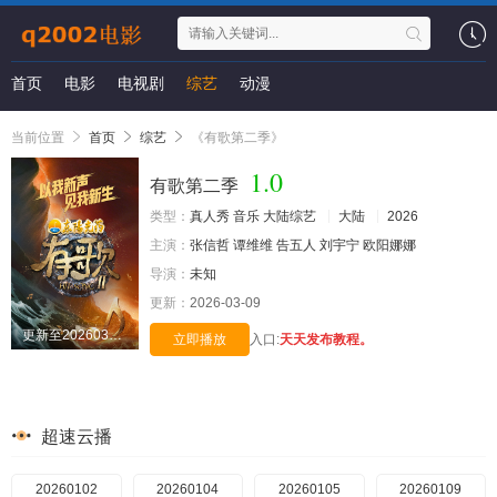
首页
电影
电视剧
综艺
动漫
当前位置
首页
综艺
《有歌第二季》
1.0
有歌第二季
类型：
真人秀
音乐
大陆综艺
大陆
2026
主演：
张信哲
谭维维
告五人
刘宇宁
欧阳娜娜
导演：
未知
更新：
2026-03-09
更新至20260309期
立即播放
入口:
天天发布教程。
超速云播
20260102
20260104
20260105
20260109