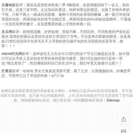
豆瓣电影
影评：我其实是想给有歌第二季 4颗星的，但是稍微回味了一会儿，觉得
它不值，还是三星半吧。太过美好的童话，纯粹却禁忌的爱恋。去除了所有外界的
干扰，只剩下两人一路成长的甜蜜。被两小无猜的欢喜萌的酥麻，被一眼万年的深
情震的动容。再孱弱缺失的情节也能忍受，再矫情造作的mv拼贴也能释怀，宁愿做
一次贪恋美梦的傻子，在追逐繁星的路上尽情的奔跑一回。
丢豆网
影评：剧情很流畅，好评如潮、质疑不断，不同目的、不同角度的声音此起
彼伏,觉得好的观众会觉得在这部片里找到了共鸣，不论是来自家庭的困境，还是身
处21世纪信息碎片化而无孔不入导致的意识扁平化的生活现状的反思等等，推
荐！！！
mtime时光网
影评：这种虚无主义在当今21世纪的这个节点已被提起注意，如今我
们可以从手机上见识到全世界的各种悲剧与痛苦，我们可以做的却只是坐一旁
说:“哦太差劲了”，然后继续回到自己的生活中去，我们毕竟又能做什么呢？！
烂番茄
影评：哈哈哈 男女主角真是清新可爱，看了之后，让我蠢蠢欲动，好像想早
恋，可惜早已过了早恋的年龄！o(╯□╰)o
本网站提供新影视资源均系收集各大网站，本网站只提供web页面浏览服务，并不提
供影片资源存储，也不参与任何视频录制、上传 若本站收集的节目无意侵犯了贵司版
权，请给邮箱地址来信，我们将在第一时间删除相应资源！
Sitemap