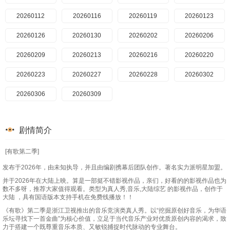
20260112
20260116
20260119
20260123
20260126
20260130
20260202
20260206
20260209
20260213
20260216
20260220
20260223
20260227
20260228
20260302
20260306
20260309
剧情简介
[有歌第二季]
发布于2026年，由未知执导，并且由编剧携幕后团队创作。著名实力派明星加盟。
并于2026年在大陆上映。算是一部挺不错影视作品，亲们，好看的的影视作品也为
数不多呀，推荐大家值得观看。类型为真人秀,音乐,大陆综艺 的影视作品，创作于
大陆 ，具有国语版本支持手机在免费线播放！！
《有歌》第二季是浙江卫视推出的音乐竞演类真人秀。以“挖掘原创好音乐，为华语
乐坛寻找下一首金曲”为核心价值，立足于当代音乐产业对优质原创内容的渴求，致
力于搭建一个既尊重音乐本质、又敏锐捕捉时代脉动的专业舞台。