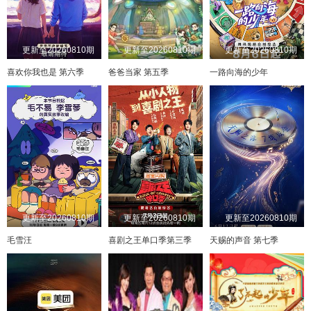
更新至20260810期
更新至20260810期
更新至20260810期
喜欢你我也是 第六季
爸爸当家 第五季
一路向海的少年
更新至20260810期
更新至20260810期
更新至20260810期
毛雪汪
喜剧之王单口季第三季
天赐的声音 第七季