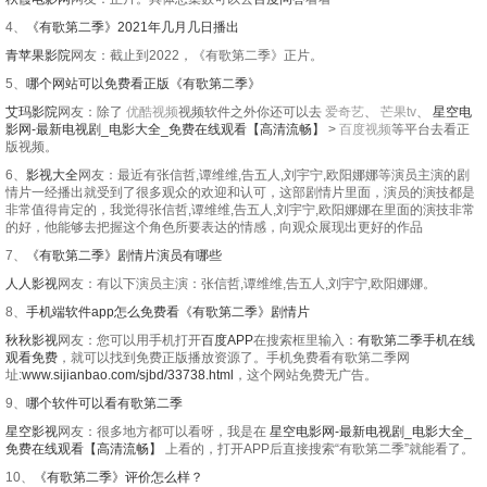
4、
《有歌第二季》2021年几月几日播出
青苹果影院
网友：截止到2022，《有歌第二季》正片。
5、
哪个网站可以免费看正版《有歌第二季》
艾玛影院
网友：除了
优酷视频
视频软件之外你还可以去
爱奇艺
、
芒果tv
、
星空电
影网-最新电视剧_电影大全_免费在线观看【高清流畅】
>
百度视频
等平台去看正
版视频。
6、
影视大全
网友：最近有张信哲,谭维维,告五人,刘宇宁,欧阳娜娜等演员主演的剧
情片一经播出就受到了很多观众的欢迎和认可，这部剧情片里面，演员的演技都是
非常值得肯定的，我觉得张信哲,谭维维,告五人,刘宇宁,欧阳娜娜在里面的演技非常
的好，他能够去把握这个角色所要表达的情感，向观众展现出更好的作品
7、
《有歌第二季》剧情片演员有哪些
人人影视
网友：有以下演员主演：张信哲,谭维维,告五人,刘宇宁,欧阳娜娜。
8、
手机端软件app怎么免费看《有歌第二季》剧情片
秋秋影视
网友：您可以用手机打开
百度APP
在搜索框里输入：
有歌第二季手机在线
观看免费
，就可以找到免费正版播放资源了。手机免费看有歌第二季网
址:
www.sijianbao.com/sjbd/33738.html
，这个网站免费无广告。
9、
哪个软件可以看有歌第二季
星空影视
网友：很多地方都可以看呀，我是在
星空电影网-最新电视剧_电影大全_
免费在线观看【高清流畅】
上看的，打开APP后直接搜索“有歌第二季”就能看了。
10、
《有歌第二季》评价怎么样？