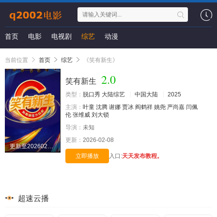
首页
电影
电视剧
综艺
动漫
当前位置
首页
综艺
《笑有新生》
2.0
笑有新生
类型：
脱口秀
大陆综艺
中国大陆
2025
主演：
叶童
沈腾
谢娜
贾冰
阎鹤祥
姚尧
严尚嘉
闫佩
伦
张维威
刘大锁
导演：
未知
更新：
2026-02-08
更新至20260207期
立即播放
入口:
天天发布教程。
超速云播