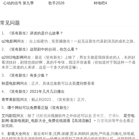
心动的信号 第九季
歌手2026
种地吧4
常见问题
1、
《笑有新生》讲述的是什么故事？
q2电影网
网友： 台上练硬功，笑里藏微光！一起见证新生代喜剧演员的成长之路。
2、
《笑有新生》这部剧中的台词，你怎么看？
q2002电影网
网友：最近《笑有新生》上映了，男女主都是我很喜欢的人，长的好
看演技好，剧情也很好啊，真的不夸张，我没开倍速看（你知道对于我这样一个基
本开二倍速的人来讲，这是一个多大的肯定嘛）。
3、
《笑有新生》有多少集？
秋霞电影网
网友：正片。具体总集数可以去
百度问答
看看
4、
《笑有新生》2021年几月几日播出
青苹果影院
网友：截止到2022，《笑有新生》正片。
5、
哪个网站可以免费看正版《笑有新生》
艾玛影院
网友：除了
优酷视频
视频软件之外你还可以去
爱奇艺
、
芒果tv
、
星空电
影网-最新电视剧_电影大全_免费在线观看【高清流畅】
>
百度视频
等平台去看正
版视频。
6、
影视大全
网友：最近有叶童,沈腾,谢娜,贾冰,阎鹤祥,姚尧,严尚嘉,闫佩伦,张维威,
刘大锁等演员主演的剧情片一经播出就受到了很多观众的欢迎和认可，这部剧情片