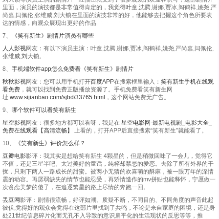
里面，演员的演技都是非常值得肯定的，我觉得叶童,沈腾,谢娜,贾冰,阎鹤祥,姚尧,严
尚嘉,闫佩伦,张维威,刘大锁在里面的演技非常的好，他能够去把握这个角色所要表
达的情感，向观众展现出更好的作品
7、
《笑有新生》剧情片演员有哪些
人人影视
网友：有以下演员主演：叶童,沈腾,谢娜,贾冰,阎鹤祥,姚尧,严尚嘉,闫佩伦,
张维威,刘大锁。
8、
手机端软件app怎么免费看《笑有新生》剧情片
秋秋影视
网友：您可以用手机打开
百度APP
在搜索框里输入：
笑有新生手机在线观
看免费
，就可以找到免费正版播放资源了。手机免费看笑有新生网
址:
www.sijianbao.com/sjbd/33765.html
，这个网站免费无广告。
9、
哪个软件可以看笑有新生
星空影视
网友：很多地方都可以看呀，我是在
星空电影网-最新电视剧_电影大全_
免费在线观看【高清流畅】
上看的，打开APP后直接搜索“笑有新生”就能看了。
10、
《笑有新生》评价怎么样？
豆瓣电影
影评：我其实是想给笑有新生 4颗星的，但是稍微回味了一会儿，觉得它
不值，还是三星半吧。太过美好的童话，纯粹却禁忌的爱恋。去除了所有外界的干
扰，只剩下两人一路成长的甜蜜。被两小无猜的欢喜萌的酥麻，被一眼万年的深情
震的动容。再孱弱缺失的情节也能忍受，再矫情造作的mv拼贴也能释怀，宁愿做一
次贪恋美梦的傻子，在追逐繁星的路上尽情的奔跑一回。
丢豆网
影评：剧情很流畅，好评如潮、质疑不断，不同目的、不同角度的声音此起
彼伏,觉得好的观众会觉得在这部片里找到了共鸣，不论是来自家庭的困境，还是身
处21世纪信息碎片化而无孔不入导致的意识扁平化的生活现状的反思等等，推