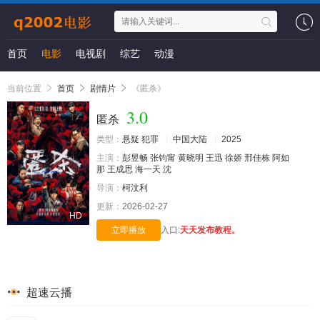
首页
电影
电视剧
综艺
动漫
当前位置
首页
剧情片
《匿杀》
3.0
匿杀
类型：
悬疑
犯罪
中国大陆
2025
主演：
彭昱畅
张钧甯
黄晓明
王迅
徐娇
邢佳栋
阿如
那
王成思
海一天
沈
导演：
柯汶利
更新：
2026-02-27
HD
立即播放
入口:
天天发布教程。
超速云播