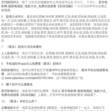
艾玛影院
网友：除了
优酷视频
视频软件之外你还可以去
爱奇艺
、
芒果tv
、
星空电
影网-最新电视剧_电影大全_免费在线观看【高清流畅】
>
百度视频
等平台去看正
版视频。
6、
影视大全
网友：最近有彭昱畅,张钧甯,黄晓明,王迅,徐娇,邢佳栋,阿如那,王成思,
海一天,沈浩,侯咏薰,王圣迪,黄奕,姜皓文,郝平,蔡亘晏,高长远,张磊,衣云鹤等演员主演
的剧情片一经播出就受到了很多观众的欢迎和认可，这部剧情片里面，演员的演技
都是非常值得肯定的，我觉得彭昱畅,张钧甯,黄晓明,王迅,徐娇,邢佳栋,阿如那,王成
思,海一天,沈浩,侯咏薰,王圣迪,黄奕,姜皓文,郝平,蔡亘晏,高长远,张磊,衣云鹤在里面
的演技非常的好，他能够去把握这个角色所要表达的情感，向观众展现出更好的作
品
7、
《匿杀》剧情片演员有哪些
人人影视
网友：有以下演员主演：彭昱畅,张钧甯,黄晓明,王迅,徐娇,邢佳栋,阿如那,
王成思,海一天,沈浩,侯咏薰,王圣迪,黄奕,姜皓文,郝平,蔡亘晏,高长远,张磊,衣云鹤。
8、
手机端软件app怎么免费看《匿杀》剧情片
秋秋影视
网友：您可以用手机打开
百度APP
在搜索框里输入：
匿杀手机在线观看免
费
，就可以找到免费正版播放资源了。手机免费看匿杀网
址:
www.sijianbao.com/sjbd/33795.html
，这个网站免费无广告。
9、
哪个软件可以看匿杀
星空影视
网友：很多地方都可以看呀，我是在
星空电影网-最新电视剧_电影大全_
免费在线观看【高清流畅】
上看的，打开APP后直接搜索“匿杀”就能看了。
10、
《匿杀》评价怎么样？
豆瓣电影
影评：我其实是想给匿杀 4颗星的，但是稍微回味了一会儿，觉得它不