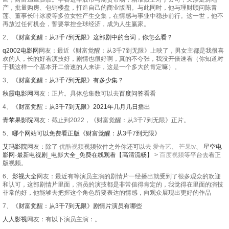
产，批量购房、包销楼盘，打造自己的商业版图。与此同时，他与理财顾问陈青
莲、董事长叶冰凌等多位女性产生交集，在情感与事业中稳步前行。这一世，他不
再放过任何机会，誓要掌控全球经济，成为人生赢家。
2、
《财富觉醒：从3千7到无限》这部剧中的台词，你怎么看？
q2002电影网
网友：最近《财富觉醒：从3千7到无限》上映了，男女主都是我很喜
欢的人，长的好看演技好，剧情也很好啊，真的不夸张，我没开倍速看（你知道对
于我这样一个基本开二倍速的人来讲，这是一个多大的肯定嘛）。
3、
《财富觉醒：从3千7到无限》有多少集？
秋霞电影网
网友：正片。具体总集数可以去
百度问答
看看
4、
《财富觉醒：从3千7到无限》2021年几月几日播出
青苹果影院
网友：截止到2022，《财富觉醒：从3千7到无限》正片。
5、
哪个网站可以免费看正版《财富觉醒：从3千7到无限》
艾玛影院
网友：除了
优酷视频
视频软件之外你还可以去
爱奇艺
、
芒果tv
、
星空电
影网-最新电视剧_电影大全_免费在线观看【高清流畅】
>
百度视频
等平台去看正
版视频。
6、
影视大全
网友：最近有等演员主演的剧情片一经播出就受到了很多观众的欢迎
和认可，这部剧情片里面，演员的演技都是非常值得肯定的，我觉得在里面的演技
非常的好，他能够去把握这个角色所要表达的情感，向观众展现出更好的作品
7、
《财富觉醒：从3千7到无限》剧情片演员有哪些
人人影视
网友：有以下演员主演：。