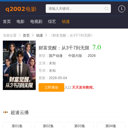
首页
电影
电视剧
综艺
动漫
当前位置
首页
动漫
《财富觉醒：从3千7到无限》
7.0
财富觉醒：从3千7到无限
类型：
国产动漫
中国大陆
2026
主演：
未知
导演：
未知
更新：
2026-05-04
更新至82集
立即播放
入口:
天天发布教程。
超速云播
第01集
第02集
第03集
第04集