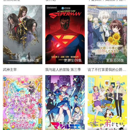
更新至681集
更新至09集
更新至06集
武神主宰
我与超人的冒险 第三季
说了不打算爱我的公爵继承人，不知为何对我宠爱有加