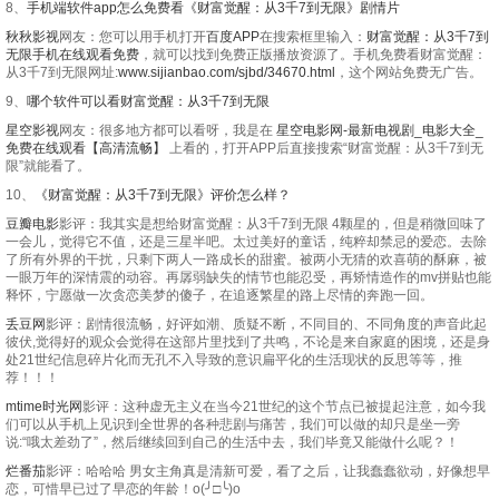
8、
手机端软件app怎么免费看《财富觉醒：从3千7到无限》剧情片
秋秋影视
网友：您可以用手机打开
百度APP
在搜索框里输入：
财富觉醒：从3千7到
无限手机在线观看免费
，就可以找到免费正版播放资源了。手机免费看财富觉醒：
从3千7到无限网址:
www.sijianbao.com/sjbd/34670.html
，这个网站免费无广告。
9、
哪个软件可以看财富觉醒：从3千7到无限
星空影视
网友：很多地方都可以看呀，我是在
星空电影网-最新电视剧_电影大全_
免费在线观看【高清流畅】
上看的，打开APP后直接搜索“财富觉醒：从3千7到无
限”就能看了。
10、
《财富觉醒：从3千7到无限》评价怎么样？
豆瓣电影
影评：我其实是想给财富觉醒：从3千7到无限 4颗星的，但是稍微回味了
一会儿，觉得它不值，还是三星半吧。太过美好的童话，纯粹却禁忌的爱恋。去除
了所有外界的干扰，只剩下两人一路成长的甜蜜。被两小无猜的欢喜萌的酥麻，被
一眼万年的深情震的动容。再孱弱缺失的情节也能忍受，再矫情造作的mv拼贴也能
释怀，宁愿做一次贪恋美梦的傻子，在追逐繁星的路上尽情的奔跑一回。
丢豆网
影评：剧情很流畅，好评如潮、质疑不断，不同目的、不同角度的声音此起
彼伏,觉得好的观众会觉得在这部片里找到了共鸣，不论是来自家庭的困境，还是身
处21世纪信息碎片化而无孔不入导致的意识扁平化的生活现状的反思等等，推
荐！！！
mtime时光网
影评：这种虚无主义在当今21世纪的这个节点已被提起注意，如今我
们可以从手机上见识到全世界的各种悲剧与痛苦，我们可以做的却只是坐一旁
说:“哦太差劲了”，然后继续回到自己的生活中去，我们毕竟又能做什么呢？！
烂番茄
影评：哈哈哈 男女主角真是清新可爱，看了之后，让我蠢蠢欲动，好像想早
恋，可惜早已过了早恋的年龄！o(╯□╰)o