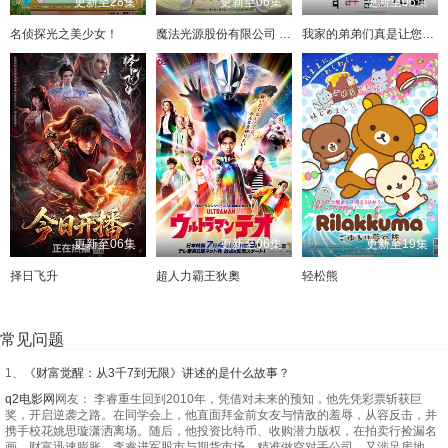
更新至28集
更新至06集
更新至06集
名侦探光之美少女！
魔法光源股份有限公司 第二季
我家的弟弟们真是让您费心了
更新至06集
更新至06集
更新至19集
择日飞升
超人力霸王狄奧
轻松熊
常见问题
1、
《财富觉醒：从3千7到无限》讲述的是什么故事？
q2电影网
网友： 李睿重生回到2010年，凭借对未来的预知，他先凭彩票斩获巨
奖，开启逆袭之路。在同学会上，他直面拜金前女友与情敌的羞辱，从容反击，并
携手校花姚思璇潇洒离场。随后，他投资比特币、收购潜力版权，在拍卖行捡漏名
画，财富迅速膨胀。李睿进军股市与期货市场，精准做空对手公司，又涉足房地