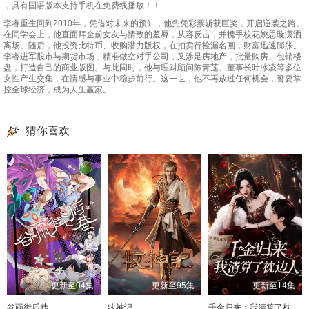
第49集
第50集
第51集
第52集
，具有国语版本支持手机在免费线播放！！
李睿重生回到2010年，凭借对未来的预知，他先凭彩票斩获巨奖，开启逆袭之路。
第53集
第54集
第55集
第56集
在同学会上，他直面拜金前女友与情敌的羞辱，从容反击，并携手校花姚思璇潇洒
离场。随后，他投资比特币、收购潜力版权，在拍卖行捡漏名画，财富迅速膨胀。
第57集
第58集
第59集
第60集
李睿进军股市与期货市场，精准做空对手公司，又涉足房地产，批量购房、包销楼
盘，打造自己的商业版图。与此同时，他与理财顾问陈青莲、董事长叶冰凌等多位
女性产生交集，在情感与事业中稳步前行。这一世，他不再放过任何机会，誓要掌
第61集
第62集
第63集
第64集
控全球经济，成为人生赢家。
第65集
第66集
第67集
第68集
猜你喜欢
第69集
第70集
第71集
第72集
第73集
第74集
第75集
第76集
第77集
第78集
第79集
第80集
第81集
第82集
更新至04集
更新至95集
更新至14集
谷雨街后巷
牧神记
千金归来：我清算了枕边人