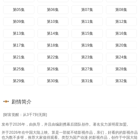
第05集
第06集
第07集
第08集
第09集
第10集
第11集
第12集
第13集
第14集
第15集
第16集
第17集
第18集
第19集
第20集
第21集
第22集
第23集
第24集
第25集
第26集
第27集
第28集
第29集
第30集
第31集
第32集
第33集
第34集
第35集
第36集
剧情简介
第37集
第38集
第39集
第40集
[财富觉醒：从3千7到无限]
第41集
第42集
第43集
第44集
发布于2026年，由执导，并且由编剧携幕后团队创作。著名实力派明星加盟。
第45集
第46集
第47集
第48集
并于2026年在中国大陆上映。算是一部挺不错影视作品，亲们，好看的的影视作品
也为数不多呀，推荐大家值得观看。类型为国产动漫 的影视作品，创作于中国大陆