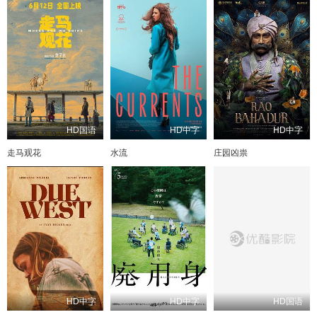
HD国语
HD中字
HD中字
走马观花
水流
庄园凶祟
HD中字
HD中字
HD国语