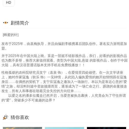
HD
剧情简介
[蜂蜜的针]
发布于2025年，由袁梅执导，并且由编剧李樯携幕后团队创作。著名实力派明星加
盟。
并于2025年在中国大陆上映。算是一部挺不错影视作品，亲们，好看的的影视作品
也为数不多呀，推荐大家值得观看。类型为中国大陆,悬疑 的影视作品，创作于中国
大陆 ，具有汉语普通话版本支持手机在免费线播放！！
性格孤僻的农科院研究员支宁（袁泉 饰），在爱情里四处碰壁。在一次文学讲座
上，她对作家寇逸（耿乐 饰）一见钟情，从此陷入偏执爱情的她开始悄悄跟在寇逸
身后……在偶然的契机下，支宁应寇逸之邀加入一场旅行。本以为是靠近心意的“爱
情”之旅，却没料到途中变故接踵而至，逐渐成为了一场亡命之行。蹊跷的命案接连
发生，所有人和事都在朝着完全失控的方向狂奔……
以爱之名的潘多拉魔盒已然开启，当爱意被执念裹挟，人究竟会为了守住所谓
的“爱”，突破多少不可逾越的边界？
猜你喜欢