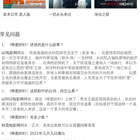
TC中字
HD中字
HD中字
坂本日常 真人版
一切从头来过
深信之疑
常见问题
1、
《蜂蜜的针》讲述的是什么故事？
q2电影网
网友： 性格孤僻的农科院研究员支宁（袁泉 饰），在爱情里四处碰壁。
在一次文学讲座上，她对作家寇逸（耿乐 饰）一见钟情，从此陷入偏执爱情的她开
始悄悄跟在寇逸身后……在偶然的契机下，支宁应寇逸之邀加入一场旅行。本以为
是靠近心意的“爱情”之旅，却没料到途中变故接踵而至，逐渐成为了一场亡命之
行。蹊跷的命案接连发生，所有人和事都在朝着完全失控的方向狂奔…… 以爱
之名的潘多拉魔盒已然开启，当爱意被执念裹挟，人究竟会为了守住所谓的“爱”，
突破多少不可逾越的边界？
2、
《蜂蜜的针》这部剧中的台词，你怎么看？
q2002电影网
网友：最近《蜂蜜的针》上映了，男女主都是我很喜欢的人，长的好
看演技好，剧情也很好啊，真的不夸张，我没开倍速看（你知道对于我这样一个基
本开二倍速的人来讲，这是一个多大的肯定嘛）。
3、
《蜂蜜的针》有多少集？
秋霞电影网
网友：正片。具体总集数可以去
百度问答
看看
4、
《蜂蜜的针》2021年几月几日播出