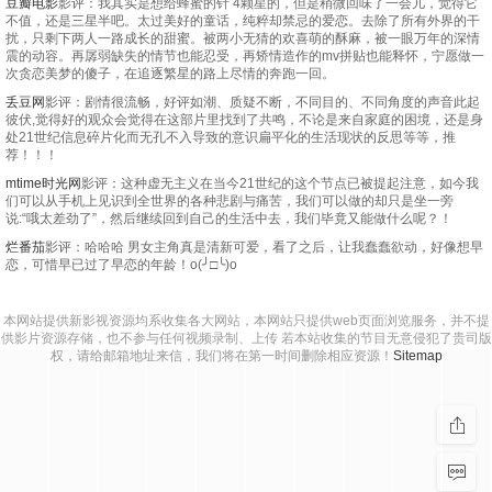
豆瓣电影
影评：我其实是想给蜂蜜的针 4颗星的，但是稍微回味了一会儿，觉得它
不值，还是三星半吧。太过美好的童话，纯粹却禁忌的爱恋。去除了所有外界的干
扰，只剩下两人一路成长的甜蜜。被两小无猜的欢喜萌的酥麻，被一眼万年的深情
震的动容。再孱弱缺失的情节也能忍受，再矫情造作的mv拼贴也能释怀，宁愿做一
次贪恋美梦的傻子，在追逐繁星的路上尽情的奔跑一回。
丢豆网
影评：剧情很流畅，好评如潮、质疑不断，不同目的、不同角度的声音此起
彼伏,觉得好的观众会觉得在这部片里找到了共鸣，不论是来自家庭的困境，还是身
处21世纪信息碎片化而无孔不入导致的意识扁平化的生活现状的反思等等，推
荐！！！
mtime时光网
影评：这种虚无主义在当今21世纪的这个节点已被提起注意，如今我
们可以从手机上见识到全世界的各种悲剧与痛苦，我们可以做的却只是坐一旁
说:“哦太差劲了”，然后继续回到自己的生活中去，我们毕竟又能做什么呢？！
烂番茄
影评：哈哈哈 男女主角真是清新可爱，看了之后，让我蠢蠢欲动，好像想早
恋，可惜早已过了早恋的年龄！o(╯□╰)o
本网站提供新影视资源均系收集各大网站，本网站只提供web页面浏览服务，并不提
供影片资源存储，也不参与任何视频录制、上传 若本站收集的节目无意侵犯了贵司版
权，请给邮箱地址来信，我们将在第一时间删除相应资源！
Sitemap