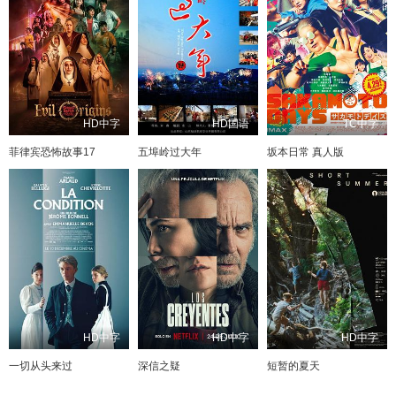
HD中字
HD国语
TC中字
菲律宾恐怖故事17
五埠岭过大年
坂本日常 真人版
HD中字
HD中字
HD中字
一切从头来过
深信之疑
短暂的夏天