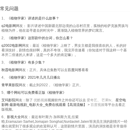
常见问题
1、
《植物学家》讲述的是什么故事？
q2电影网
网友： 影片讲述中国新疆北部边境的山谷村庄里，孤独的哈萨克族男孩与
植物为伴，他在追寻逝去的时光中，逐渐隐入植物世界的梦幻寓言。
2、
《植物学家》这部剧中的台词，你怎么看？
q2002电影网
网友：最近《植物学家》上映了，男女主都是我很喜欢的人，长的好
看演技好，剧情也很好啊，真的不夸张，我没开倍速看（你知道对于我这样一个基
本开二倍速的人来讲，这是一个多大的肯定嘛）。
3、
《植物学家》有多少集？
秋霞电影网
网友：正片。具体总集数可以去
百度问答
看看
4、
《植物学家》2021年几月几日播出
青苹果影院
网友：截止到2022，《植物学家》正片。
5、
哪个网站可以免费看正版《植物学家》
艾玛影院
网友：除了
优酷视频
视频软件之外你还可以去
爱奇艺
、
芒果tv
、
星空电
影网-最新电视剧_电影大全_免费在线观看【高清流畅】
>
百度视频
等平台去看正
版视频。
6、
影视大全
网友：最近有叶斯力·加和斯力克,任紫
晗,Eramazan·Sarhet,Jomajan·Songhat,Nurdaolet·Jalen等演员主演的剧情片一经
播出就受到了很多观众的欢迎和认可，这部剧情片里面，演员的演技都是非常值得