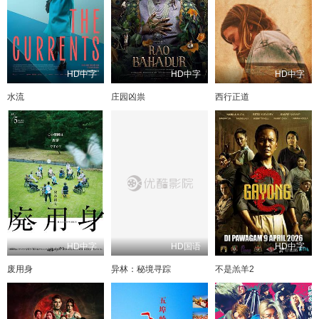
HD中字
HD中字
HD中字
水流
庄园凶祟
西行正道
HD中字
HD国语
HD中字
废用身
异林：秘境寻踪
不是羔羊2