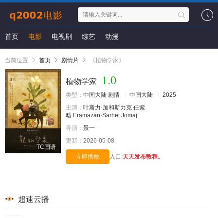
首页
电影
电视剧
综艺
动漫
当前位置
首页
剧情片
《植物学家》
1.0
植物学家
类型：
中国大陆
剧情
中国大陆
2025
主演：
叶斯力·加和斯力克
任紫
晗
Eramazan·Sarhet
Jomaj
导演：
景一
更新：
2026-05-08
TC国语
立即播放
入口:
天天发布教程。
超速云播