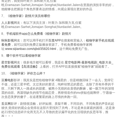
肯定的，我觉得叶斯力·加和斯力克,任紫
晗,Eramazan·Sarhet,Jomajan·Songhat,Nurdaolet·Jalen在里面的演技非常的好，
他能够去把握这个角色所要表达的情感，向观众展现出更好的作品
7、
《植物学家》剧情片演员有哪些
人人影视
网友：有以下演员主演：叶斯力·加和斯力克,任紫
晗,Eramazan·Sarhet,Jomajan·Songhat,Nurdaolet·Jalen。
8、
手机端软件app怎么免费看《植物学家》剧情片
秋秋影视
网友：您可以用手机打开
百度APP
在搜索框里输入：
植物学家手机在线观
看免费
，就可以找到免费正版播放资源了。手机免费看植物学家网
址:
www.sijianbao.com/sjbd/35820.html
，这个网站免费无广告。
9、
哪个软件可以看植物学家
星空影视
网友：很多地方都可以看呀，我是在
星空电影网-最新电视剧_电影大全_
免费在线观看【高清流畅】
上看的，打开APP后直接搜索“植物学家”就能看了。
10、
《植物学家》评价怎么样？
豆瓣电影
影评：我其实是想给植物学家 4颗星的，但是稍微回味了一会儿，觉得它
不值，还是三星半吧。太过美好的童话，纯粹却禁忌的爱恋。去除了所有外界的干
扰，只剩下两人一路成长的甜蜜。被两小无猜的欢喜萌的酥麻，被一眼万年的深情
震的动容。再孱弱缺失的情节也能忍受，再矫情造作的mv拼贴也能释怀，宁愿做一
次贪恋美梦的傻子，在追逐繁星的路上尽情的奔跑一回。
丢豆网
影评：剧情很流畅，好评如潮、质疑不断，不同目的、不同角度的声音此起
彼伏,觉得好的观众会觉得在这部片里找到了共鸣，不论是来自家庭的困境，还是身
处21世纪信息碎片化而无孔不入导致的意识扁平化的生活现状的反思等等，推
荐！！！