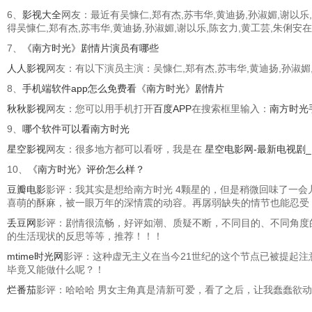
6、
影视大全
网友：最近有吴慷仁,郑有杰,苏韦华,黄迪扬,孙淑媚,谢
得吴慷仁,郑有杰,苏韦华,黄迪扬,孙淑媚,谢以乐,陈玄力,黄工芸,
7、
《南方时光》剧情片演员有哪些
人人影视
网友：有以下演员主演：吴慷仁,郑有杰,苏韦华,黄迪扬,孙淑媚,
8、
手机端软件app怎么免费看《南方时光》剧情片
秋秋影视
网友：您可以用手机打开
百度APP
在搜索框里输入：
南方时光
9、
哪个软件可以看南方时光
星空影视
网友：很多地方都可以看呀，我是在
星空电影网-最新电视剧
10、
《南方时光》评价怎么样？
豆瓣电影
影评：我其实是想给南方时光 4颗星的，但是稍微回味了一
喜萌的酥麻，被一眼万年的深情震的动容。再孱弱缺失的情节也能忍受
丢豆网
影评：剧情很流畅，好评如潮、质疑不断，不同目的、不同角度
的生活现状的反思等等，推荐！！！
mtime时光网
影评：这种虚无主义在当今21世纪的这个节点已被提起注
毕竟又能做什么呢？！
烂番茄
影评：哈哈哈 男女主角真是清新可爱，看了之后，让我蠢蠢欲动，