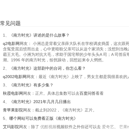
常见问题
1、
《南方时光》讲述的是什么故事？
q2电影网
网友： 小洲总是背着父亲薛大队长在学校调皮捣蛋，这次跟
含冤受屈后愤而出走，心中更暗盼父亲可以从这个家消失；没想到当晚
霸王大毛。小洲为对抗大毛，求助于国宅帮的少年头头A 司；A 司答
潮。1996 年的南方时光，纷扰躁动，回想起来令人惘然。
2、
《南方时光》这部剧中的台词，你怎么看？
q2002电影网
网友：最近《南方时光》上映了，男女主都是我很喜欢的
3、
《南方时光》有多少集？
秋霞电影网
网友：正片。具体总集数可以去
百度问答
看看
4、
《南方时光》2021年几月几日播出
青苹果影院
网友：截止到2022，《南方时光》正片。
5、
哪个网站可以免费看正版《南方时光》
艾玛影院
网友：除了
优酷视频
视频软件之外你还可以去
爱奇艺
、
芒果t