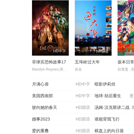
HD中字
HD国语
菲律宾恐怖故事17
五埠岭过大年
坂本日常
Manilyn·Reynes,理查德·古提尔瑞兹,卡拉·阿贝拉娜,Janice·de·Belen,罗伊莎·安达里奥,莎拉·爱德华兹,伊萨贝尔·奥尔特加,阿拉·米娜,卡琳娜·包蒂斯塔,伊万娜·阿拉维,弗朗辛·迪亚兹,赛斯·费丁,Fyang·Smith,JM·Ibarra,Dustin·Yu,Ashley·Ortega,Arlene·Muhlach,Matt·Lozano,Althea·Ablan,伊莱贾·阿莱霍,Maika·Rivera,Raven·Rigor,Dylan·Yturralde
佚名
月满心扉
HD中字
暗影伊莉丝
美国西南部
HD中字
地球·劫后重生
更
驶向她的春天​
HD国语
汤姆·汉克斯讲二战
婚事2023
HD国语
谁能背我飞行
爱的重叠
HD国语
棋盘上的向日葵