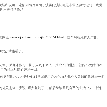
众的欢迎和认可，这部剧情片里面，演员的演技都是非常值得肯定的，我觉
展现出更好的作品
光网址:
www.sijianbao.com/sjbd/35824.html
，这个网站免费无广告。
方时光”就能看了。
去除了所有外界的干扰，只剩下两人一路成长的甜蜜。被两小无猜的欢
繁星的路上尽情的奔跑一回。
家庭的困境，还是身处21世纪信息碎片化而无孔不入导致的意识扁平化
却只是坐一旁说:“哦太差劲了”，然后继续回到自己的生活中去，我们