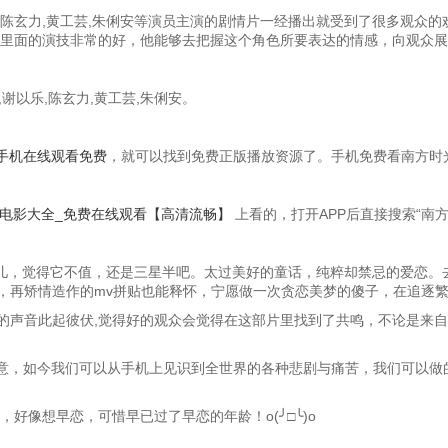
以乐,陈玄力,黄工芸,朱俐安等演员主演的剧情片一经播出就受到了很多观
朱俐安在里面的演技非常的好，他能够去把握这个角色所要表达的情感，向观众
谢以乐,陈玄力,黄工芸,朱俐安。
手机在线观看免费
，就可以找到免费正版播放资源了。手机免费看南方时
_电影大全_免费在线观看【高清流畅】
上看的，打开APP后直接搜索“南
会儿，觉得它不值，还是三星半吧。太过美好的童话，纯粹却禁忌的爱恋。
，再矫情造作的mv拼贴也能释怀，宁愿做一次贪恋美梦的傻子，在追逐
的声音此起彼伏,觉得好的观众会觉得在这部片里找到了共鸣，不论是来自
意，如今我们可以从手机上见识到全世界的各种悲剧与痛苦，我们可以做的
好像想早恋，可惜早已过了早恋的年龄！o(╯□╰)o