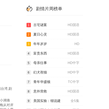
剧情片周榜单
古宅谜案
HD国语
1
夏日心灵
HD国语
2
年年岁岁
HD
3
富贵东西
HD国语
4
母亲往事
HD中字
5
幻犬诳猫
HD中字
6
青年华盛顿
TC中字
7
台湾,剧
意外营救
HD国语
8
小洲痛
美国实验：细说建
全5集
9
晚从对岸