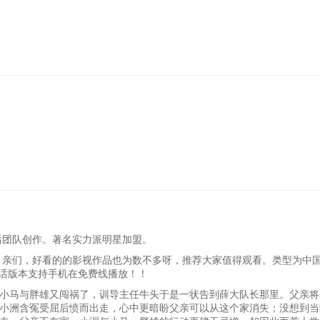
后团队创作。著名实力派明星加盟。
，亲们，好看的的影视作品也为数不多呀，推荐大家值得观看。类型为中国
南话版本支持手机在免费线播放！！
小马与胖雄又闯祸了，训导主任牛头于是一状告到薛大队长那里。父亲将
小洲含冤受屈后愤而出走，心中更暗盼父亲可以从这个家消失；没想到当