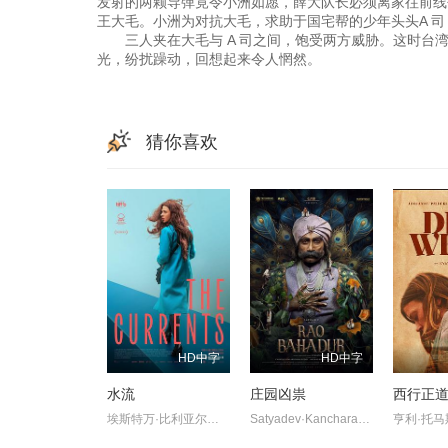
发射的两颗导弹竟令小洲如愿，薛大队长必须离家往前线
王大毛。小洲为对抗大毛，求助于国宅帮的少年头头A 司
三人夹在大毛与 A 司之间，饱受两方威胁。这时台湾面
光，纷扰躁动，回想起来令人惘然。
猜你喜欢
HD中字
HD中字
水流
庄园凶祟
西行正
埃斯特万·比利亚尔迪,伊莎贝尔·艾梅·冈萨蕾斯-索拉,萨拉·贝西奥,雅兹明·卡巴洛,艾玛·法约·杜阿尔特,埃内斯蒂娜·加蒂,克劳迪娅·桑切丝
Satyadev·Kancharana,Deepa·Thomas,Anand·Bharathi