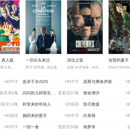
TC中字
HD中字
HD中字
 真人版
一切从头来过
深信之疑
短暂的夏天
目黑莲 , 高桥文哉 , 上户彩 , 吉本实由 , 横田真悠 , 户塚纯贵 , 盐野瑛久 , 渡边圭祐 , 北村匠海 , 八木勇征 , 生见爱瑠 , 小手伸也 , 樱井日奈子 , 安西慎太郎 , 加藤浩次 , 津田健次郎 , 志尊淳 , 室毅 , 佐藤二朗 , 宅麻伸
斯万·阿劳德 , 加拉泰亚·贝露琪 , 路易丝·舍维约特 , 艾曼纽·德芙 , Aymeline Alix
何塞·科罗纳多 , Noémie Dulau , Fanny Gautier , Olaya López , Stéphanie Magnin , 阿尔贝托·奥尔莫 , 伊斯雷尔·鲁兹
HD中字
血浓于水2025
HD中字
莫斯与弗洛伊德
H
新至第5集
闪闪的儿科医生 第四季
更新至07集
致命潮汐
H
更新至14集
村里来的年轻人
HD国语
惊天救援
H
HD国语
她回来的那天
HD中字
白英雄
H
HD中字
一招一食
更新至04集
画梦录