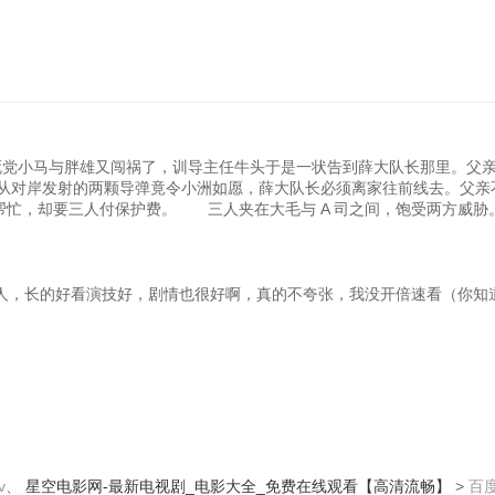
死党小马与胖雄又闯祸了，训导主任牛头于是一状告到薛大队长那里。父
从对岸发射的两颗导弹竟令小洲如愿，薛大队长必须离家往前线去。父亲
应帮忙，却要三人付保护费。 三人夹在大毛与 A 司之间，饱受两方威
人，长的好看演技好，剧情也很好啊，真的不夸张，我没开倍速看（你知
v
、
星空电影网-最新电视剧_电影大全_免费在线观看【高清流畅】
>
百