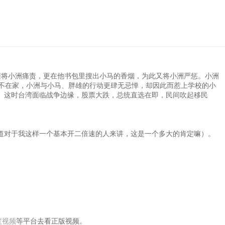
亲将小洲痛责，更在他书包里搜出小马的香烟，为此又将小洲严惩。小洲
不在家，小洲与小马、胖雄的行动更肆无忌惮，却因此而惹上学校的小
胁。这时台湾面临战争边缘，股票大跌，总统直选在即，民间吹起移民
道对于我这样一个基本开二倍速的人来讲，这是一个多大的肯定嘛）。
度视频
等平台去看正版视频。