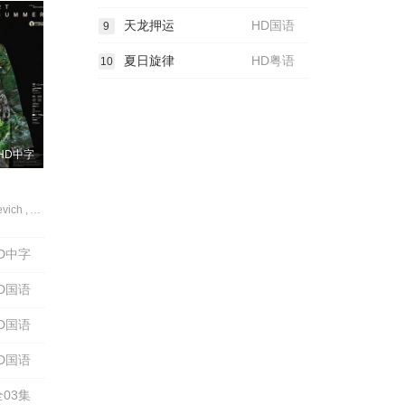
天龙押运
HD国语
9
夏日旋律
HD粤语
10
HD中字
Maiia Pleshkevich , Aleksandr Feklistov , Vesna Jovanovic , Yakov Karykhalin , Aleksandr Karpushin , Stojsa Oljacic , Ivan Denic
D中字
D国语
D国语
D国语
全03集