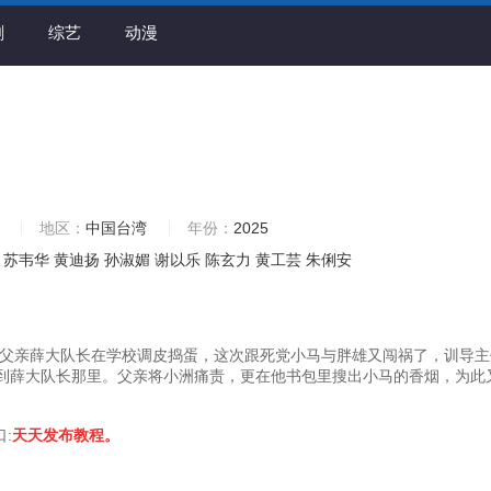
剧
综艺
动漫
地区：
中国台湾
年份：
2025
苏韦华
黄迪扬
孙淑媚
谢以乐
陈玄力
黄工芸
朱俐安
父亲薛大队长在学校调皮捣蛋，这次跟死党小马与胖雄又闯祸了，训导主
到薛大队长那里。父亲将小洲痛责，更在他书包里搜出小马的香烟，为此
口:
天天发布教程。