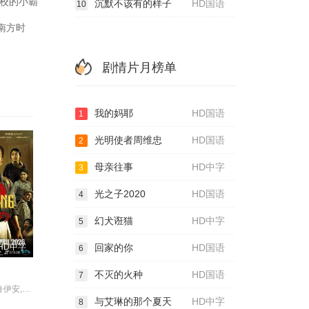
校的小霸
沉默不该有的样子
HD国语
10
南方时
剧情片月榜单
我的妈耶
HD国语
1
光明使者周维忠
HD国语
2
母亲往事
HD中字
3
光之子2020
HD国语
4
幻犬诳猫
HD中字
5
回家的你
HD国语
HD中字
6
不灭的火种
HD国语
7
陈沛兴,雅彦·鲁伊安,李博艺,贝托·库西亚伊,莫哈末·沙菲·纳斯威普,Fauzie·Laily,Nabila·Huda,Hanna·Aqeela,Tian·Jiang·Lee,林雪卉,Ayez·Shaukat·Fonseka·Farid,Paul·Baker,Azizul·Ammar,Hairi·Safwan,Shewin·Sim
与艾琳的那个夏天
HD中字
8