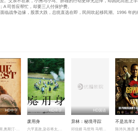
去。父亲不在家，小洲与小马、胖雄的行动更肆无忌惮，却因此而惹上学
；A 司答应帮忙，却要三人付保护费。
临战争边缘，股票大跌，总统直选在即，民间吹起移民潮。1996 年的
HD中字
HD中字
HD国语
道
废用身
异林：秘境寻踪
不是羔羊2
亨利·托马斯,奥斯汀·尼可斯,阿德琳妮·帕里奇,奥黛塔·安纳布尔,席亚拉·博拉沃,马特·劳里亚
六平直政,染谷将太,泷内公美,北村有起哉,吉冈睦雄,中村映里子,广末哲万,中井友望
邱佳婧 马世玮 马明宇 刘春霞