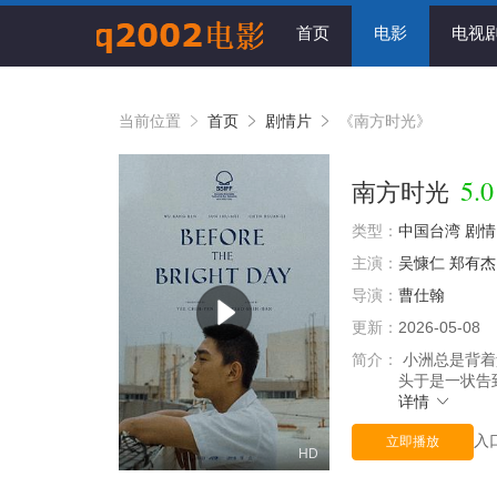
首页
电影
电视
当前位置
首页
剧情片
《南方时光》
5.0
南方时光
类型：
中国台湾
剧情
主演：
吴慷仁
郑有杰
导演：
曹仕翰
更新：
2026-05-08
简介：
小洲总是背着
头于是一状告
详情
入
立即播放
HD