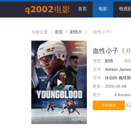
首页
电影
电视
当前位置
首页
剧情片
《血性小子》
1.0
血性小子
类型：
剧情
地
主演：
Ashton
Jame
导演：
休伯特·戴维斯
更新：
2026-05-08
简介：
A theatrical
入
立即播放
HD中字