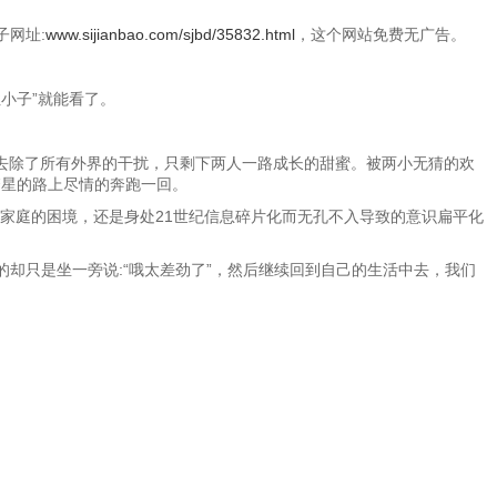
子网址:
www.sijianbao.com/sjbd/35832.html
，这个网站免费无广告。
性小子”就能看了。
去除了所有外界的干扰，只剩下两人一路成长的甜蜜。被两小无猜的欢
繁星的路上尽情的奔跑一回。
家庭的困境，还是身处21世纪信息碎片化而无孔不入导致的意识扁平化
却只是坐一旁说:“哦太差劲了”，然后继续回到自己的生活中去，我们