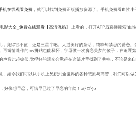
手机在线观看免费
，就可以找到免费正版播放资源了。手机免费看血性小
_电影大全_免费在线观看【高清流畅】
上看的，打开APP后直接搜索“血
会儿，觉得它不值，还是三星半吧。太过美好的童话，纯粹却禁忌的爱恋。
，再矫情造作的mv拼贴也能释怀，宁愿做一次贪恋美梦的傻子，在追逐
的声音此起彼伏,觉得好的观众会觉得在这部片里找到了共鸣，不论是来自
意，如今我们可以从手机上见识到全世界的各种悲剧与痛苦，我们可以做的
好像想早恋，可惜早已过了早恋的年龄！o(╯□╰)o