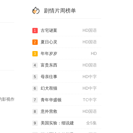
剧情片周榜单
古宅谜案
HD国语
1
夏日心灵
HD国语
2
年年岁岁
HD
3
富贵东西
HD国语
4
母亲往事
HD中字
5
幻犬诳猫
HD中字
6
的影视作
青年华盛顿
TC中字
7
意外营救
HD国语
8
美国实验：细说建
全5集
9