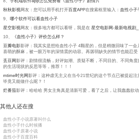
8、
手机端软件app怎么免费看《血性小子》剧情片
秋秋影视
网友：您可以用手机打开
百度APP
在搜索框里输入：
血性小子
9、
哪个软件可以看血性小子
星空影视
网友：很多地方都可以看呀，我是在
星空电影网-最新电视剧
10、
《血性小子》评价怎么样？
豆瓣电影
影评：我其实是想给血性小子 4颗星的，但是稍微回味了一
喜萌的酥麻，被一眼万年的深情震的动容。再孱弱缺失的情节也能忍受
丢豆网
影评：剧情很流畅，好评如潮、质疑不断，不同目的、不同角度
的生活现状的反思等等，推荐！！！
mtime时光网
影评：这种虚无主义在当今21世纪的这个节点已被提起注
毕竟又能做什么呢？！
烂番茄
影评：哈哈哈 男女主角真是清新可爱，看了之后，让我蠢蠢欲动，
其他人还在搜
血性小子小说原著叫什么
血性小子什么时候播
血性小子原著小说
血性小子百度百科