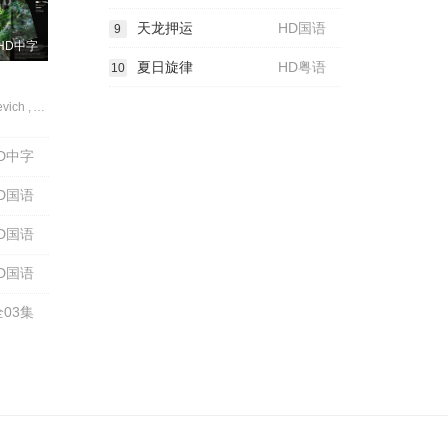
天龙押运
HD国语
9
HD中字
夏日旋律
HD粤语
10
Maiia Pleshkevich , Aleksandr Feklistov , Vesna Jovanovic , Yakov Karykhalin , Aleksandr Karpushin , Stojsa Oljacic , Ivan Denic
D中字
D国语
D国语
D国语
全03集