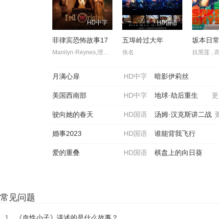
HD中字
HD国语
菲律宾恐怖故事17
五埠岭过大年
坂本日常
Manilyn·Reynes,理查德·古提尔瑞兹,卡拉·阿贝拉娜,Janice·de·Belen,罗伊莎·安达里奥,莎拉·爱德华兹,伊萨贝尔·奥尔特加,阿拉·米娜,卡琳娜·包蒂斯塔,伊万娜·阿拉维,弗朗辛·迪亚兹,赛斯·费丁,Fyang·Smith,JM·Ibarra,Dustin·Yu,Ashley·Ortega,Arlene·Muhlach,Matt·Lozano,Althea·Ablan,伊莱贾·阿莱霍,Maika·Rivera,Raven·Rigor,Dylan·Yturralde
佚名
月满心扉
HD中字
暗影伊莉丝
美国西南部
HD中字
地球·劫后重生
更
驶向她的春天​
HD国语
汤姆·汉克斯讲二战
婚事2023
HD国语
谁能背我飞行
爱的重叠
HD国语
棋盘上的向日葵
常见问题
1、
《血性小子》讲述的是什么故事？