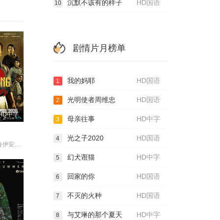
沉默不该有的样子
HD国语
10
剧情片月榜单
我的妈耶
HD国语
1
光明使者周维忠
HD国语
2
HD中字
母亲往事
HD中字
3
光之子2020
HD国语
4
陈沛兴,雅彦·鲁伊安,李博艺,贝托·库西亚伊,莫哈末·沙菲·纳斯威普,Fauzie·Laily,Nabila·Huda,Hanna·Aqeela,Tian·Jiang·Lee,林雪卉,Ayez·Shaukat·Fonseka·Farid,Paul·Baker,Azizul·Ammar,Hairi·Safwan,Shewin·Sim
幻犬诳猫
HD中字
5
回家的你
HD国语
6
不灭的火种
HD国语
7
与艾琳的那个夏天
HD中字
8