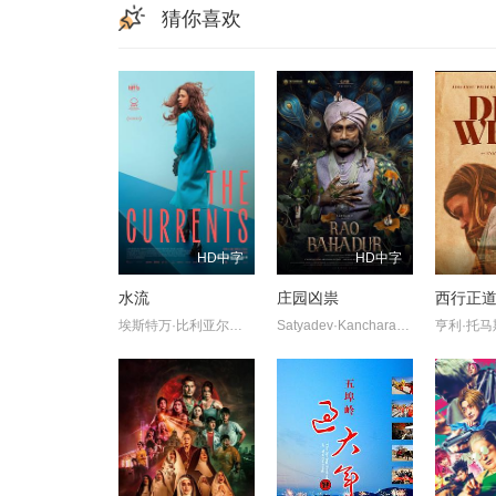
猜你喜欢
HD中字
HD中字
水流
庄园凶祟
西行正
埃斯特万·比利亚尔迪,伊莎贝尔·艾梅·冈萨蕾斯-索拉,萨拉·贝西奥,雅兹明·卡巴洛,艾玛·法约·杜阿尔特,埃内斯蒂娜·加蒂,克劳迪娅·桑切丝
Satyadev·Kancharana,Deepa·Thomas,Anand·Bharathi