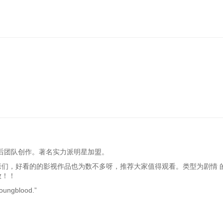
幕后团队创作。著名实力派明星加盟。
亲们，好看的的影视作品也为数不多呀，推荐大家值得观看。类型为剧情 
放！！
oungblood.”