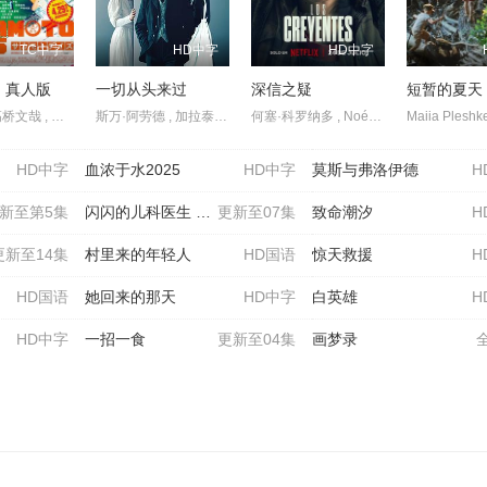
TC中字
HD中字
HD中字
 真人版
一切从头来过
深信之疑
短暂的夏天
目黑莲 , 高桥文哉 , 上户彩 , 吉本实由 , 横田真悠 , 户塚纯贵 , 盐野瑛久 , 渡边圭祐 , 北村匠海 , 八木勇征 , 生见爱瑠 , 小手伸也 , 樱井日奈子 , 安西慎太郎 , 加藤浩次 , 津田健次郎 , 志尊淳 , 室毅 , 佐藤二朗 , 宅麻伸
斯万·阿劳德 , 加拉泰亚·贝露琪 , 路易丝·舍维约特 , 艾曼纽·德芙 , Aymeline Alix
何塞·科罗纳多 , Noémie Dulau , Fanny Gautier , Olaya López , Stéphanie Magnin , 阿尔贝托·奥尔莫 , 伊斯雷尔·鲁兹
HD中字
血浓于水2025
HD中字
莫斯与弗洛伊德
H
新至第5集
闪闪的儿科医生 第四季
更新至07集
致命潮汐
H
更新至14集
村里来的年轻人
HD国语
惊天救援
H
HD国语
她回来的那天
HD中字
白英雄
H
HD中字
一招一食
更新至04集
画梦录