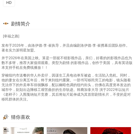
HD
剧情简介
[幸福之路]
发布于2026年，由洛伊德·李·崔执导，并且由编剧洛伊德·李·崔携幕后团队创作。
著名实力派明星加盟。
并于2026年在美国上映。算是一部挺不错影视作品，亲们，好看的的影视作品也为
数不多呀，推荐大家值得观看。类型为剧情 的影视作品，创作于美国 ，具有英语版
本支持手机在免费线播放！！
穿梭纽约市送餐的华人外卖仔，因谋生工具电动单车被盗，生活陷入危机。同时，
他的妻女在分离五年后，终于来到纽约重聚。一部书写移民劳工的电影，镜头随着
无法停下的外卖单车徘徊飘移，配以幽暗色调的纽约街头，仿佛在高度资本发达的
城市中，刻划出边陲移工艰苦曲折的生存轨迹。韩裔加拿大导 演于2022年以短片
《老样子》入围戛纳短片竞赛，其后将短片延伸成为其首部剧情长片，不变的是对
移民群体的关注。
猜你喜欢