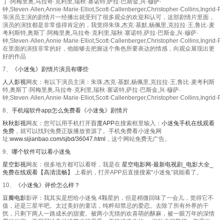
丁·阿梅里奥,马拉奇·克利里,瑞秋·塞诺特,萨拉·巴斯金,兴·穆萨·
钟,Steven·Allen,Annie·Marie·Elliot,Scott·Callenberger,Christopher·Collins,Ingr
等演员主演的剧情片一经播出就受到了很多观众的欢迎和认可，这部剧情片里面，
演员的演技都是非常值得肯定的，我觉得朱珠,杰克·基默,杨佩里,克拉拉·王,鲁比·麦
考利斯特,奥斯丁·阿梅里奥,马拉奇·克利里,瑞秋·塞诺特,萨拉·巴斯金,兴·穆萨·
钟,Steven·Allen,Annie·Marie·Elliot,Scott·Callenberger,Christopher·Collins,Ingr
在里面的演技非常的好，他能够去把握这个角色所要表达的情感，向观众展现出更
好的作品
7、
《小迷兔》剧情片演员有哪些
人人影视
网友：有以下演员主演：朱珠,杰克·基默,杨佩里,克拉拉·王,鲁比·麦考利斯
特,奥斯丁·阿梅里奥,马拉奇·克利里,瑞秋·塞诺特,萨拉·巴斯金,兴·穆萨·
钟,Steven·Allen,Annie·Marie·Elliot,Scott·Callenberger,Christopher·Collins,Ingr
8、
手机端软件app怎么免费看《小迷兔》剧情片
秋秋影视
网友：您可以用手机打开
百度APP
在搜索框里输入：
小迷兔手机在线观看
免费
，就可以找到免费正版播放资源了。手机免费看小迷兔网
址:
www.sijianbao.com/sjbd/36047.html
，这个网站免费无广告。
9、
哪个软件可以看小迷兔
星空影视
网友：很多地方都可以看呀，我是在
星空电影网-最新电视剧_电影大全_
免费在线观看【高清流畅】
上看的，打开APP后直接搜索“小迷兔”就能看了。
10、
《小迷兔》评价怎么样？
豆瓣电影
影评：我其实是想给小迷兔 4颗星的，但是稍微回味了一会儿，觉得它不
值，还是三星半吧。太过美好的童话，纯粹却禁忌的爱恋。去除了所有外界的干
扰，只剩下两人一路成长的甜蜜。被两小无猜的欢喜萌的酥麻，被一眼万年的深情