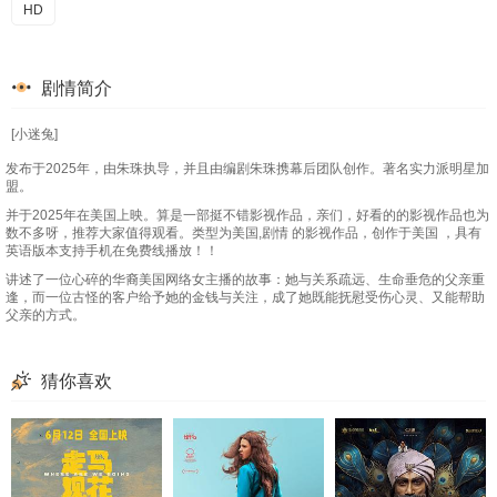
HD
剧情简介
[小迷兔]
发布于2025年，由朱珠执导，并且由编剧朱珠携幕后团队创作。著名实力派明星加
盟。
并于2025年在美国上映。算是一部挺不错影视作品，亲们，好看的的影视作品也为
数不多呀，推荐大家值得观看。类型为美国,剧情 的影视作品，创作于美国 ，具有
英语版本支持手机在免费线播放！！
讲述了一位心碎的华裔美国网络女主播的故事：她与关系疏远、生命垂危的父亲重
逢，而一位古怪的客户给予她的金钱与关注，成了她既能抚慰受伤心灵、又能帮助
父亲的方式。
猜你喜欢