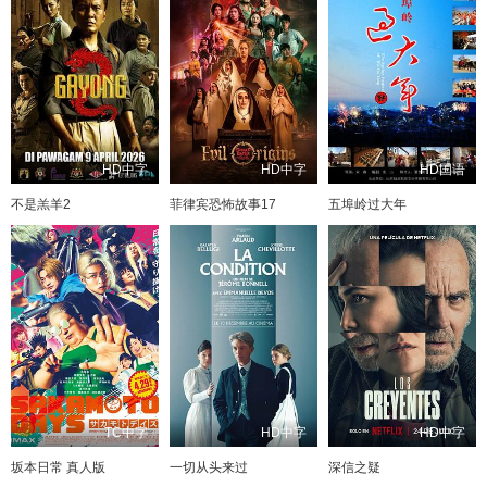
HD中字
HD中字
HD国语
不是羔羊2
菲律宾恐怖故事17
五埠岭过大年
TC中字
HD中字
HD中字
坂本日常 真人版
一切从头来过
深信之疑