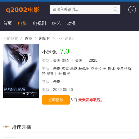
首页
电影
电视剧
综艺
动漫
当前位置
首页
剧情片
《小迷兔》
7.0
小迷兔
类型：
美国
剧情
美国
2025
主演：
朱珠
杰克·基默
杨佩里
克拉拉·王
鲁比·麦考利斯
特
奥斯丁·阿梅里
导演：
朱珠
更新：
2026-05-26
HD中字
立即播放
入口:
天天发布教程。
超速云播