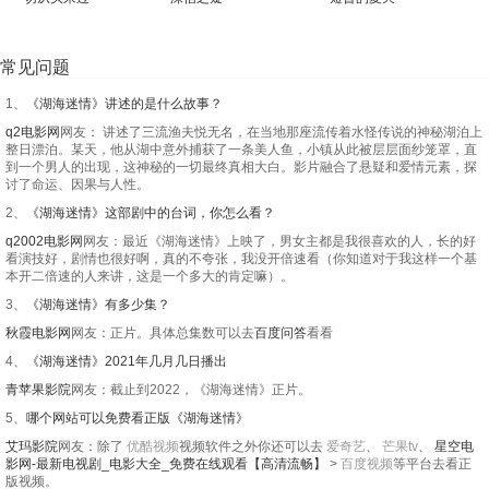
常见问题
1、
《湖海迷情》讲述的是什么故事？
q2电影网
网友： 讲述了三流渔夫悦无名，在当地那座流传着水怪传说的神秘湖泊上
整日漂泊。某天，他从湖中意外捕获了一条美人鱼，小镇从此被层层面纱笼罩，直
到一个男人的出现，这神秘的一切最终真相大白。影片融合了悬疑和爱情元素，探
讨了命运、因果与人性。
2、
《湖海迷情》这部剧中的台词，你怎么看？
q2002电影网
网友：最近《湖海迷情》上映了，男女主都是我很喜欢的人，长的好
看演技好，剧情也很好啊，真的不夸张，我没开倍速看（你知道对于我这样一个基
本开二倍速的人来讲，这是一个多大的肯定嘛）。
3、
《湖海迷情》有多少集？
秋霞电影网
网友：正片。具体总集数可以去
百度问答
看看
4、
《湖海迷情》2021年几月几日播出
青苹果影院
网友：截止到2022，《湖海迷情》正片。
5、
哪个网站可以免费看正版《湖海迷情》
艾玛影院
网友：除了
优酷视频
视频软件之外你还可以去
爱奇艺
、
芒果tv
、
星空电
影网-最新电视剧_电影大全_免费在线观看【高清流畅】
>
百度视频
等平台去看正
版视频。