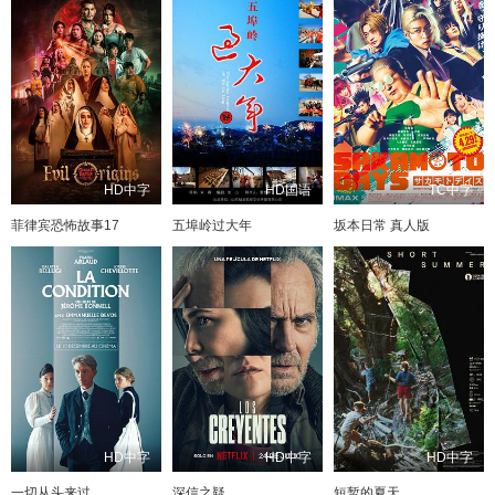
HD中字
HD国语
TC中字
菲律宾恐怖故事17
五埠岭过大年
坂本日常 真人版
HD中字
HD中字
HD中字
一切从头来过
深信之疑
短暂的夏天