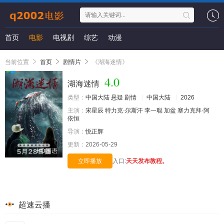
首页
电影
电视剧
综艺
动漫
当前位置
首页
剧情片
《湖海迷情》
4.0
湖海迷情
类型：
中国大陆
悬疑
剧情
中国大陆
2026
主演：
宋星辰
特力克·尔斯汗
李一聪
加盆
塞力克拜·阿
依恒
导演：
悦正辉
更新：
2026-05-29
HD国语
立即播放
入口:
天天发布教程。
超速云播