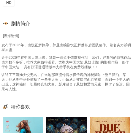
HD
剧情简介
[湖海迷情]
发布于2026年，由悦正辉执导，并且由编剧悦正辉携幕后团队创作。著名实力派明
星加盟。
并于2026年在中国大陆上映。算是一部挺不错影视作品，亲们，好看的的影视作品
也为数不多呀，推荐大家值得观看。类型为中国大陆,悬疑,剧情 的影视作品，创作
于中国大陆 ，具有汉语普通话版本支持手机在免费线播放！！
讲述了三流渔夫悦无名，在当地那座流传着水怪传说的神秘湖泊上整日漂泊。某
天，他从湖中意外捕获了一条美人鱼，小镇从此被层层面纱笼罩，直到一个男人的
出现，这神秘的一切最终真相大白。影片融合了悬疑和爱情元素，探讨了命运、因
果与人性。
猜你喜欢