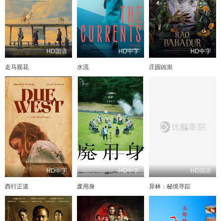
HD国语
HD中字
HD中字
走马观花
水流
庄园凶祟
HD中字
HD中字
HD国语
西行正道
废用身
异林：秘境寻踪