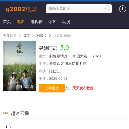
首页
电影
电视剧
综艺
动漫
当前位置
首页
剧情片
《寻她国语》
5.0
寻她国语
类型：
剧情
剧情片
中国大陆
2023
主演：
舒淇
白客
张本煜
郎月婷
导演：
陈仕忠
更新：
2026-06-08
HD国语
立即播放
入口:
天天发布教程。
超速云播
HD