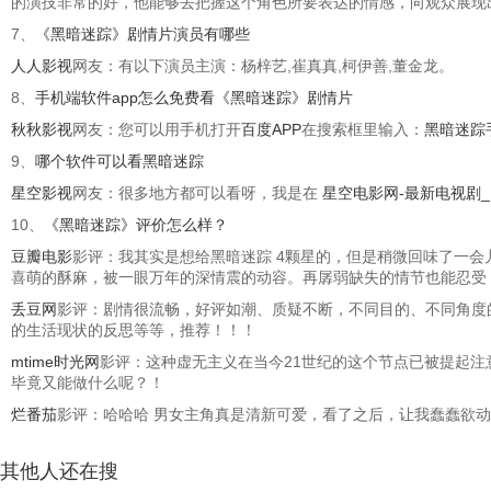
的演技非常的好，他能够去把握这个角色所要表达的情感，向观众展现
7、
《黑暗迷踪》剧情片演员有哪些
人人影视
网友：有以下演员主演：杨梓艺,崔真真,柯伊善,董金龙。
8、
手机端软件app怎么免费看《黑暗迷踪》剧情片
秋秋影视
网友：您可以用手机打开
百度APP
在搜索框里输入：
黑暗迷踪
9、
哪个软件可以看黑暗迷踪
星空影视
网友：很多地方都可以看呀，我是在
星空电影网-最新电视剧
10、
《黑暗迷踪》评价怎么样？
豆瓣电影
影评：我其实是想给黑暗迷踪 4颗星的，但是稍微回味了一
喜萌的酥麻，被一眼万年的深情震的动容。再孱弱缺失的情节也能忍受
丢豆网
影评：剧情很流畅，好评如潮、质疑不断，不同目的、不同角度
的生活现状的反思等等，推荐！！！
mtime时光网
影评：这种虚无主义在当今21世纪的这个节点已被提起注
毕竟又能做什么呢？！
烂番茄
影评：哈哈哈 男女主角真是清新可爱，看了之后，让我蠢蠢欲动，
其他人还在搜