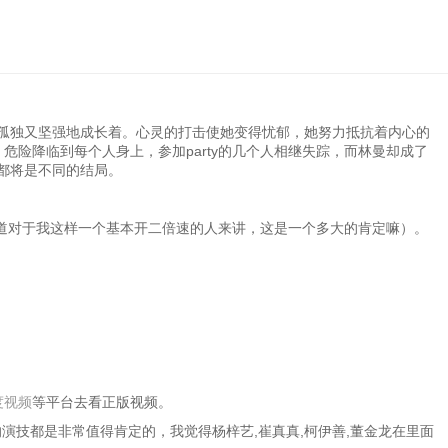
曼孤独又坚强地成长着。心灵的打击使她变得忧郁，她努力抵抗着内心的
危险降临到每个人身上，参加party的几个人相继失踪，而林曼却成了
都将是不同的结局。
道对于我这样一个基本开二倍速的人来讲，这是一个多大的肯定嘛）。
度视频
等平台去看正版视频。
演技都是非常值得肯定的，我觉得杨梓艺,崔真真,柯伊善,董金龙在里面