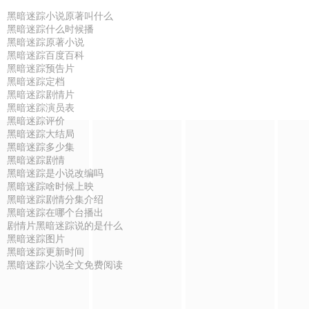
黑暗迷踪小说原著叫什么
黑暗迷踪什么时候播
黑暗迷踪原著小说
黑暗迷踪百度百科
黑暗迷踪预告片
黑暗迷踪定档
黑暗迷踪剧情片
黑暗迷踪演员表
黑暗迷踪评价
黑暗迷踪大结局
黑暗迷踪多少集
黑暗迷踪剧情
黑暗迷踪是小说改编吗
黑暗迷踪啥时候上映
黑暗迷踪剧情分集介绍
黑暗迷踪在哪个台播出
剧情片黑暗迷踪说的是什么
黑暗迷踪图片
黑暗迷踪更新时间
黑暗迷踪小说全文免费阅读