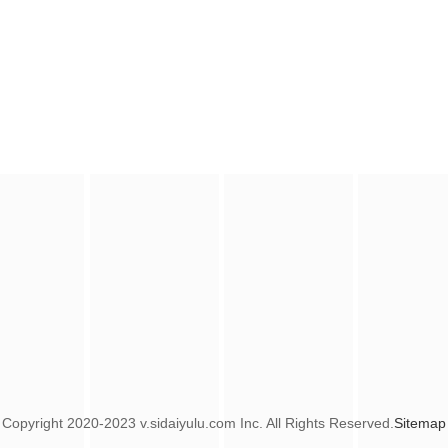
Copyright
2020-2023 v.sidaiyulu.com Inc. All Rights Reserved.
Sitemap