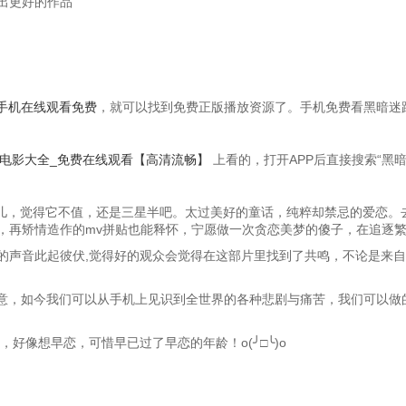
出更好的作品
手机在线观看免费
，就可以找到免费正版播放资源了。手机免费看黑暗迷
_电影大全_免费在线观看【高清流畅】
上看的，打开APP后直接搜索“黑
会儿，觉得它不值，还是三星半吧。太过美好的童话，纯粹却禁忌的爱恋。
，再矫情造作的mv拼贴也能释怀，宁愿做一次贪恋美梦的傻子，在追逐
的声音此起彼伏,觉得好的观众会觉得在这部片里找到了共鸣，不论是来自
意，如今我们可以从手机上见识到全世界的各种悲剧与痛苦，我们可以做的
好像想早恋，可惜早已过了早恋的年龄！o(╯□╰)o