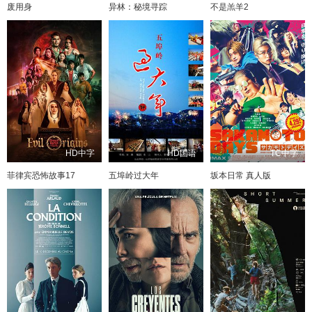
废用身
异林：秘境寻踪
不是羔羊2
HD中字
HD国语
TC中字
菲律宾恐怖故事17
五埠岭过大年
坂本日常 真人版