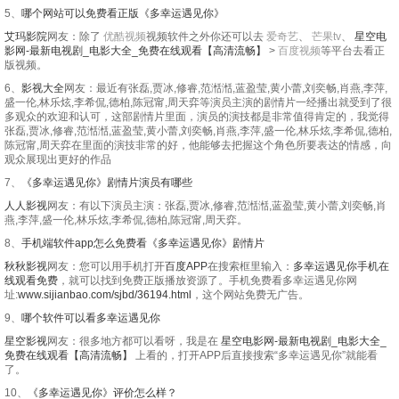
5、
哪个网站可以免费看正版《多幸运遇见你》
艾玛影院
网友：除了
优酷视频
视频软件之外你还可以去
爱奇艺
、
芒果tv
、
星空电
影网-最新电视剧_电影大全_免费在线观看【高清流畅】
>
百度视频
等平台去看正
版视频。
6、
影视大全
网友：最近有张磊,贾冰,修睿,范湉湉,蓝盈莹,黄小蕾,刘奕畅,肖燕,李萍,
盛一伦,林乐炫,李希侃,德柏,陈冠甯,周天弈等演员主演的剧情片一经播出就受到了很
多观众的欢迎和认可，这部剧情片里面，演员的演技都是非常值得肯定的，我觉得
张磊,贾冰,修睿,范湉湉,蓝盈莹,黄小蕾,刘奕畅,肖燕,李萍,盛一伦,林乐炫,李希侃,德柏,
陈冠甯,周天弈在里面的演技非常的好，他能够去把握这个角色所要表达的情感，向
观众展现出更好的作品
7、
《多幸运遇见你》剧情片演员有哪些
人人影视
网友：有以下演员主演：张磊,贾冰,修睿,范湉湉,蓝盈莹,黄小蕾,刘奕畅,肖
燕,李萍,盛一伦,林乐炫,李希侃,德柏,陈冠甯,周天弈。
8、
手机端软件app怎么免费看《多幸运遇见你》剧情片
秋秋影视
网友：您可以用手机打开
百度APP
在搜索框里输入：
多幸运遇见你手机在
线观看免费
，就可以找到免费正版播放资源了。手机免费看多幸运遇见你网
址:
www.sijianbao.com/sjbd/36194.html
，这个网站免费无广告。
9、
哪个软件可以看多幸运遇见你
星空影视
网友：很多地方都可以看呀，我是在
星空电影网-最新电视剧_电影大全_
免费在线观看【高清流畅】
上看的，打开APP后直接搜索“多幸运遇见你”就能看
了。
10、
《多幸运遇见你》评价怎么样？