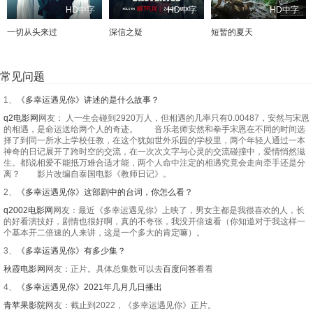
HD中字
HD中字
HD中字
一切从头来过
深信之疑
短暂的夏天
常见问题
1、
《多幸运遇见你》讲述的是什么故事？
q2电影网
网友： 人一生会碰到2920万人，但相遇的几率只有0.00487，安然与宋恩
的相遇，是命运送给两个人的奇迹。 音乐老师安然和拳手宋恩在不同的时间选
择了到同一所水上学校任教，在这个犹如世外乐园的学校里，两个年轻人通过一本
神奇的日记展开了跨时空的交流，在一次次文字与心灵的交流碰撞中，爱情悄然滋
生。都说相爱不能抵万难合适才能，两个人命中注定的相遇究竟会走向牵手还是分
离？ 影片改编自泰国电影《教师日记》。
2、
《多幸运遇见你》这部剧中的台词，你怎么看？
q2002电影网
网友：最近《多幸运遇见你》上映了，男女主都是我很喜欢的人，长
的好看演技好，剧情也很好啊，真的不夸张，我没开倍速看（你知道对于我这样一
个基本开二倍速的人来讲，这是一个多大的肯定嘛）。
3、
《多幸运遇见你》有多少集？
秋霞电影网
网友：正片。具体总集数可以去
百度问答
看看
4、
《多幸运遇见你》2021年几月几日播出
青苹果影院
网友：截止到2022，《多幸运遇见你》正片。