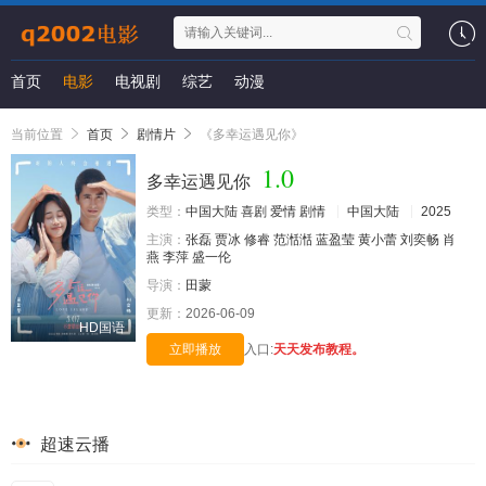
首页
电影
电视剧
综艺
动漫
当前位置
首页
剧情片
《多幸运遇见你》
1.0
多幸运遇见你
类型：
中国大陆
喜剧
爱情
剧情
中国大陆
2025
主演：
张磊
贾冰
修睿
范湉湉
蓝盈莹
黄小蕾
刘奕畅
肖
燕
李萍
盛一伦
导演：
田蒙
更新：
2026-06-09
HD国语
立即播放
入口:
天天发布教程。
超速云播