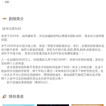
HD
剧情简介
[多幸运遇见你]
发布于2025年，由田蒙执导，并且由编剧徐翔云携幕后团队创作。著名实力派明星
加盟。
并于2025年在中国大陆上映。算是一部挺不错影视作品，亲们，好看的的影视作品
也为数不多呀，推荐大家值得观看。类型为中国大陆,喜剧,爱情,剧情 的影视作品，
创作于中国大陆 ，具有汉语普通话版本支持手机在免费线播放！！
人一生会碰到2920万人，但相遇的几率只有0.00487，安然与宋恩的相遇，是命运
送给两个人的奇迹。
音乐老师安然和拳手宋恩在不同的时间选择了到同一所水上学校任教，在这个
犹如世外乐园的学校里，两个年轻人通过一本神奇的日记展开了跨时空的交流，在
一次次文字与心灵的交流碰撞中，爱情悄然滋生。都说相爱不能抵万难合适才能，
两个人命中注定的相遇究竟会走向牵手还是分离？
影片改编自泰国电影《教师日记》。
猜你喜欢