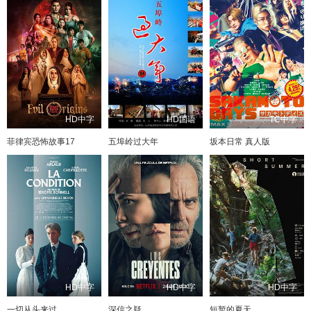
HD中字
HD国语
TC中字
菲律宾恐怖故事17
五埠岭过大年
坂本日常 真人版
HD中字
HD中字
HD中字
一切从头来过
深信之疑
短暂的夏天