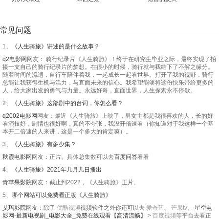
常见问题
1、
《人生骑旅》讲述的是什么故事？
q2电影网
网友： 骑行纪录片《人生骑旅》！终于在研究生毕业之际，最终实现了拍
摄一支自己的骑行纪录片的梦想。在很小的时候，骑行就与我结下了不解之缘分。
随着时间的流逝，自行车陪伴着我，一起成长一起看世界。打开了我的视野，骑行
总能让我获得生机与活力，与直面未来的信心。我希望能够将这份快乐带给更多的
人，给大家出发的勇气与力量。永远好奇，直面世界，人生探索永不停歇。
2、
《人生骑旅》这部剧中的台词，你怎么看？
q2002电影网
网友：最近《人生骑旅》上映了，男女主都是我很喜欢的人，长的好
看演技好，剧情也很好啊，真的不夸张，我没开倍速看（你知道对于我这样一个基
本开二倍速的人来讲，这是一个多大的肯定嘛）。
3、
《人生骑旅》有多少集？
秋霞电影网
网友：正片。具体总集数可以去
百度问答
看看
4、
《人生骑旅》2021年几月几日播出
青苹果影院
网友：截止到2022，《人生骑旅》正片。
5、
哪个网站可以免费看正版《人生骑旅》
艾玛影院
网友：除了
优酷视频
视频软件之外你还可以去
爱奇艺
、
芒果tv
、
星空电
影网-最新电视剧_电影大全_免费在线观看【高清流畅】
>
百度视频
等平台去看正