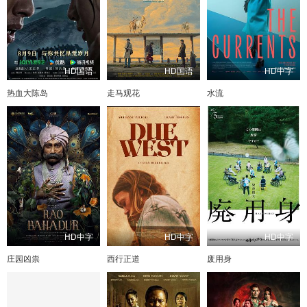
HD国语
HD国语
HD中字
热血大陈岛
走马观花
水流
HD中字
HD中字
HD中字
庄园凶祟
西行正道
废用身