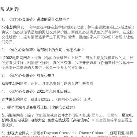
常见问题
1、
《你的心会破碎》讲述的是什么故事？
q2电影网
网友： 高中生波琳娜在新学校摆脱了欺凌，并与主要欺凌者巴尔斯达成了
协议：他必须假装是她的男朋友并保护她，而她则必须听从他的所有吩咐。在这段
交往过程中，这对情侣逐渐产生了真挚的感情，但她的家人和同学们却有理由让他
们分开。
2、
《你的心会破碎》这部剧中的台词，你怎么看？
q2002电影网
网友：最近《你的心会破碎》上映了，男女主都是我很喜欢的人，长
的好看演技好，剧情也很好啊，真的不夸张，我没开倍速看（你知道对于我这样一
个基本开二倍速的人来讲，这是一个多大的肯定嘛）。
3、
《你的心会破碎》有多少集？
秋霞电影网
网友：正片。具体总集数可以去
百度问答
看看
4、
《你的心会破碎》2021年几月几日播出
青苹果影院
网友：截止到2022，《你的心会破碎》正片。
5、
哪个网站可以免费看正版《你的心会破碎》
艾玛影院
网友：除了
优酷视频
视频软件之外你还可以去
爱奇艺
、
芒果tv
、
星空电
影网-最新电视剧_电影大全_免费在线观看【高清流畅】
>
百度视频
等平台去看正
版视频。
6、
影视大全
网友：最近有Daymon Cherednik , Ramaz Chiaureli , 娜塔莉亚·德贝