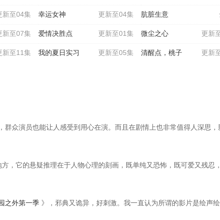
更新至04集
幸运女神
更新至04集
肮脏生意
更新至07集
爱情决胜点
更新至01集
微尘之心
更新至
更新至11集
我的夏日实习
更新至05集
清醒点，桃子
更新至
，群众演员也能让人感受到用心在演。而且在剧情上也非常值得人深思，
地方，它的悬疑推理在于人物心理的刻画，既单纯又恐怖，既可爱又残忍
园之外第一季
》，邪典又诡异，好刺激。我一直认为所谓的影片是绘声绘