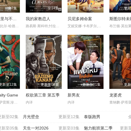
全7集
全14集
更新至02集
更新
生活、拉里与不快乐的追求：一部美国史
我的家教恋人
贝尼多姆命案
拉里·大卫,比尔·哈德尔,凯瑟琳·哈恩,林-曼努尔·米兰达,乔恩·哈姆,西恩·海耶斯,安娜·奥斯奥拉,苏茜·伊斯曼,Jake,Reiner,巴拉克·奥巴马,Misha,Suvorov,Vincent,Vaughan
路易斯·斯科特,忖拉透·倥音涌,莫妲·娜琳叻,素塔缇·乌缇彩帕蒂,提拉蓬·辽拉翁,汕佩奇·库纳康
艾妮安娜·卡布罗尔,艾伦·麦肯纳,约翰·汉纳,伊娃·范·德·古奇特,伊恩·克宁汉,吉姆·英格利氏,Samantha·Power,Tábata·Cerezo,阿里·哈迪曼,诺埃·塞贝尔,奥马尔·沙克尔,Carolina·Bécquer,Damian·Schedler·Cruz,Vaitiare·Ramos
更新至12集
更新至08集
更新至01集
更新
alty Game
权欲第三章 第五季
新男友
龙婆虎
杰里科·罗萨雷斯,珍妮·古铁雷斯,卡米娜·维拉罗尔
内详
内详
更新至02集
月光壁垒
更新至12集
泰版跑男
更新至05集
天生一对2026
更新至03集
魅力航班第二季
更新至