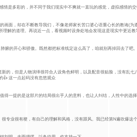
的感情是多彩的，并不同于我们现实中不爽就一直玩的感觉，虚拟感情的
的画面，却在不断教导我们，不像老师家长苦口婆心语重心长的教诲(为
所理解的道理。再说近一点，看视频时设身处地会发现这是现实中更近教
发自肺腑的开心和骄傲。既然都把标准线定这么高了，咱就别再掉回去了吧
似挺新的，但是人物演绎很符合人设角色鲜明，以及配音很贴脸，没有乱七
👍 这一点起码没有忽悠观众
值得一提的是这部片的结局很出乎人的意料，也让人纠结，人性中的选择
知能力。很专业很有梗，有自己的理解和风格，没有跟风。我已经第N遍吹爆
钳刘明，未雨绸缪，以备待用，也支持一下