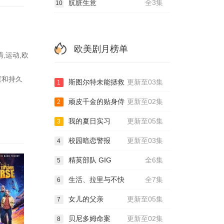
肮脏生意
全3集
10
欧美剧月榜单
,运动,欧
谊和持久
斯图尔特未能拯救
更新至03集
1
顽皮千金的贴身侍
更新至02集
2
我的夏日实习
更新至05集
3
校园暗恋警报
更新至03集
4
精英部队 GIG
全6集
5
生活、拉里与不快
全7集
6
女儿的父亲
更新至05集
7
贝尼多姆命案
更新至02集
8