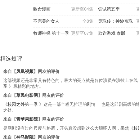
致命漫画
更新至04集
尝试第五季
不完美的女人
全8集
灵珠传：神妙奇珠
牧师神探 第十一季
更新至07集
欺诈游戏 泰版
精选短评
来自【
凤凰视频
】网友的评价
这部视频还是非常具有特色的，最大的亮点就是各位演员在演技上在线
季
》最精彩的地方。
来自【
草民电影网
】网友的评价
《
校园之外第一季
》这是一部全程无推理的
剧情
，也是这部剧高级的
之处。
来自【
青苹果影院
】网友的评价
是网剧没有过的尺度与格调，开头真没想到这么大胆吓人啊，果然《
校
来自【
神马影院
】网友的评价