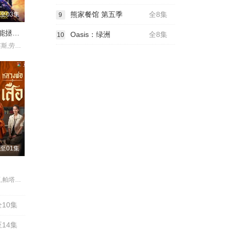
熊家餐馆 第五季
全8集
至03集
9
斯图尔特未能拯救宇宙
Oasis：绿洲
全8集
10
布兰顿·莫拉莱斯,劳伦·拉普库斯,布莱恩·波塞恩,约翰·罗斯·鲍伊,丁瑞奇,乔什·布雷纳,凯文·苏斯曼,路易斯·穆斯蒂略,瑞恩·卡特赖特,阿蒂克斯·巴塔坎,雅沙·斯莱瑟斯,维奥莱特·林茨,Brooklyn·Rose,Gastón·Brouet,Anthony·Giangrande
至01集
查纳鹏·萨塔亚,帕塔查雅·平莎莫,维察亚蓬·亚姆萨德,Tide·Ekkapun·Bunluerit,Thanutsaluk·Hudson,Ndol·Knin
全10集
14集