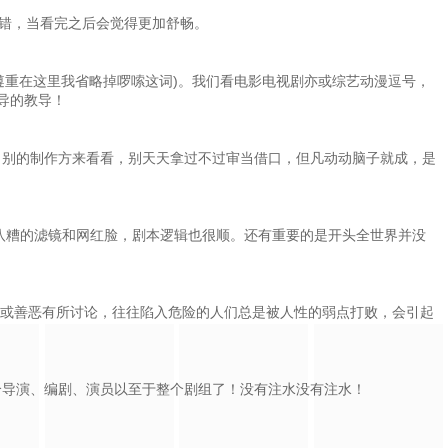
交错，当看完之后会觉得更加舒畅。
遵重在这里我省略掉啰嗦这词)。我们看电影电视剧亦或综艺动漫逗号，
导的教导！
。别的制作方来看看，别天天拿过不过审当借口，但凡动动脑子就成，是
八糟的滤镜和网红脸，剧本逻辑也很顺。还有重要的是开头全世界并没
或善恶有所讨论，往往陷入危险的人们总是被人性的弱点打败，会引起
这个导演、编剧、演员以至于整个剧组了！没有注水没有注水！