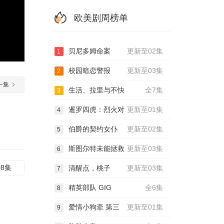
欧美剧周榜单
贝尼多姆命案
更新至02集
1
校园暗恋警报
更新至03集
2
一集
生活、拉里与不快
全7集
3
暹罗四虎：烈火对
更新至01集
4
伯爵的契约女仆
更新至02集
5
斯图尔特未能拯救
更新至03集
6
08集
清醒点，桃子
更新至03集
7
精英部队 GIG
全6集
8
爱情小狗牵 第三
更新至01集
9