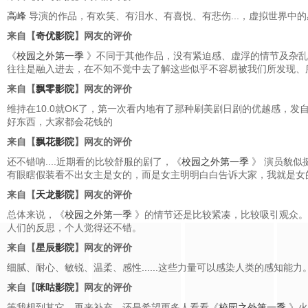
高峰
导演的作品，有欢笑、有泪水、有喜悦、有悲伤...，虚拟世界中
来自【
奇优影院
】网友的评价
《
校园之外第一季
》不同于其他作品，没有紧迫感、虚浮的情节及杂乱
往往是融入进去，在不知不觉中去了解这些似乎不容易被我们所发现、
来自【
飘零影院
】网友的评价
维持在10.0就OK了，第一次看内地有了那种刷美剧日剧的优越感，
好东西，大家都会花钱的
来自【
飘花影院
】网友的评价
还不错呐....近期看的比较舒服的剧了，《
校园之外第一季
》 演员貌
有眼瞎假装看不出女主是女的，而是女主明明白白告诉大家，我就是女的
来自【
天龙影院
】网友的评价
总体来说，《
校园之外第一季
》的情节还是比较紧凑，比较吸引观众。
人们的反思，个人觉得还不错。
来自【
星辰影院
】网友的评价
细腻、耐心、敏锐、温柔、感性......这些力量可以感染人类的感
来自【
咪咕影院
】网友的评价
等我想到其它，再来补充。还是希望更多人看看《
校园之外第一季
》火