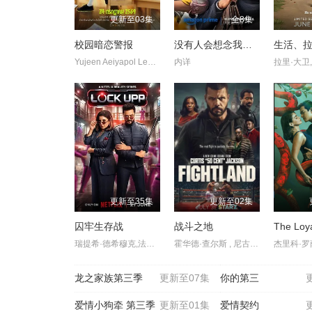
更新至03集
全8集
校园暗恋警报
没有人会想念我们 第二季
Yujeen Aeiyapol Lekpittaya , Yugene Yannawat Intarapaen , Lek Teerawate Suparwong , Yai Teerapong Suparwong , Vino Chavid Pevec , Bossu Supanut Satpan
内详
更新至35集
更新至02集
囚牢生存战
战斗之地
The Loy
瑞提希·德希穆克,法拉·可汗
霍华德·查尔斯 , 尼古拉斯·平诺克 , 黛博拉·艾里德
龙之家族第三季
更新至07集
你的第三
爱情小狗牵 第三季
更新至01集
爱情契约