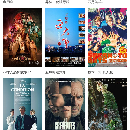
废用身
异林：秘境寻踪
不是羔羊2
HD中字
HD国语
TC中字
菲律宾恐怖故事17
五埠岭过大年
坂本日常 真人版