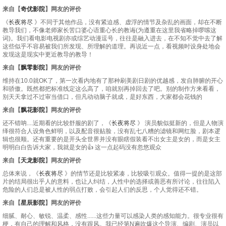
来自【
奇优影院
】网友的评价
《
长夜将尽
》不同于其他作品，没有紧迫感、虚浮的情节及杂乱的画面，却在不断
教导我们，不像老师家长苦口婆心语重心长的教诲(为遵重在这里我省略掉啰嗦这
词)。我们看电影电视剧亦或综艺动漫逗号，往往是融入进去，在不知不觉中去了解
这些似乎不容易被我们所发现、所理解的道理。再说近一点，看视频时设身处地会
发现这是现实中更近教导的教导！
来自【
飘零影院
】网友的评价
维持在10.0就OK了，第一次看内地有了那种刷美剧日剧的优越感，发自肺腑的开心
和骄傲。既然都把标准线定这么高了，咱就别再掉回去了吧。别的制作方来看看，
别天天拿过不过审当借口，但凡动动脑子就成，是好东西，大家都会花钱的
来自【
飘花影院
】网友的评价
还不错呐....近期看的比较舒服的剧了，《
长夜将尽
》 演员貌似挺新的，但是人物演
绎很符合人设角色鲜明，以及配音很贴脸，没有乱七八糟的滤镜和网红脸，剧本逻
辑也很顺。还有重要的是开头全世界并没有眼瞎假装看不出女主是女的，而是女主
明明白白告诉大家，我就是女的👍 这一点起码没有忽悠观众
来自【
天龙影院
】网友的评价
总体来说，《
长夜将尽
》的情节还是比较紧凑，比较吸引观众。值得一提的是这部
片的结局很出乎人的意料，也让人纠结，人性中的选择或善恶有所讨论，往往陷入
危险的人们总是被人性的弱点打败，会引起人们的反思，个人觉得还不错。
来自【
星辰影院
】网友的评价
细腻、耐心、敏锐、温柔、感性......这些力量可以感染人类的感知能力。很专业很有
梗，有自己的理解和风格，没有跟风。我已经第N遍吹爆这个导演、编剧、演员以