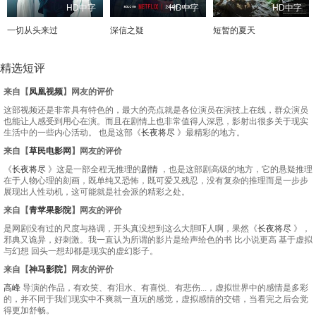
HD中字
HD中字
HD中字
一切从头来过
深信之疑
短暂的夏天
精选短评
来自【
凤凰视频
】网友的评价
这部视频还是非常具有特色的，最大的亮点就是各位演员在演技上在线，群众演员
也能让人感受到用心在演。而且在剧情上也非常值得人深思，影射出很多关于现实
生活中的一些内心活动。 也是这部《
长夜将尽
》最精彩的地方。
来自【
草民电影网
】网友的评价
《
长夜将尽
》这是一部全程无推理的
剧情
，也是这部剧高级的地方，它的悬疑推理
在于人物心理的刻画，既单纯又恐怖，既可爱又残忍，没有复杂的推理而是一步步
展现出人性动机，这可能就是社会派的精彩之处。
来自【
青苹果影院
】网友的评价
是网剧没有过的尺度与格调，开头真没想到这么大胆吓人啊，果然《
长夜将尽
》，
邪典又诡异，好刺激。我一直认为所谓的影片是绘声绘色的书 比小说更高 基于虚拟
与幻想 回头一想却都是现实的虚幻影子。
来自【
神马影院
】网友的评价
高峰
导演的作品，有欢笑、有泪水、有喜悦、有悲伤...，虚拟世界中的感情是多彩
的，并不同于我们现实中不爽就一直玩的感觉，虚拟感情的交错，当看完之后会觉
得更加舒畅。