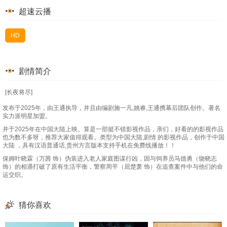
超速云播
HD
剧情简介
[长夜将尽]
发布于2025年，由王通执导，并且由编剧施一凡,姚睿,王通携幕后团队创作。著名
实力派明星加盟。
并于2025年在中国大陆上映。算是一部挺不错影视作品，亲们，好看的的影视作品
也为数不多呀，推荐大家值得观看。类型为中国大陆,剧情 的影视作品，创作于中国
大陆 ，具有汉语普通话,贵州方言版本支持手机在免费线播放！！
保姆叶晓霖（万茜 饰）伪装进入老人家庭图谋行凶，因与饲养员马德勇（饶晓志
饰）的相遇打破了原有生活平衡，警察周平（屈楚萧 饰）在追查案件中与他们的命
运交织。
猜你喜欢