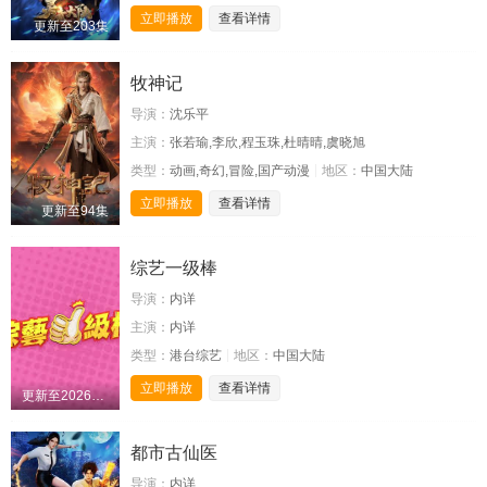
立即播放
查看详情
更新至203集
牧神记
导演：
沈乐平
主演：
张若瑜,李欣,程玉珠,杜晴晴,虞晓旭
类型：
动画,奇幻,冒险,国产动漫
地区：
中国大陆
立即播放
查看详情
更新至94集
综艺一级棒
导演：
内详
主演：
内详
类型：
港台综艺
地区：
中国大陆
立即播放
查看详情
更新至20260725期
都市古仙医
导演：
内详