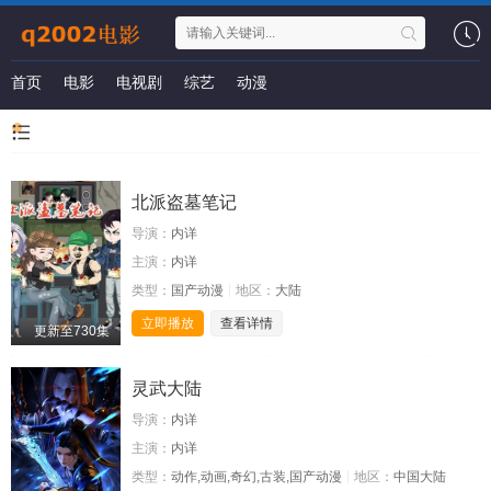
首页
电影
电视剧
综艺
动漫
北派盗墓笔记
导演：
内详
主演：
内详
类型：
国产动漫
地区：
大陆
立即播放
查看详情
更新至730集
灵武大陆
导演：
内详
主演：
内详
类型：
动作,动画,奇幻,古装,国产动漫
地区：
中国大陆