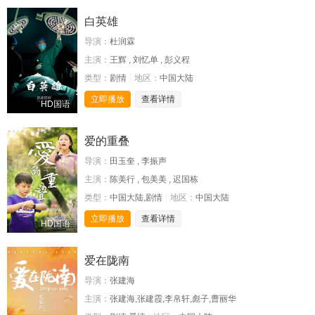
白英雄
导演：
杜润霖
主演：
王辉 , 刘忆单 , 彭义程
类型：
剧情
地区：
中国大陆
立即播放
查看详情
HD国语
爱的重叠
导演：
田玉奎 , 李振声
主演：
陈美行 , 包美美 , 迟国栋
类型：
中国大陆,剧情
地区：
中国大陆
立即播放
查看详情
HD国语
爱在陇南
导演：
张建海
主演：
张建海,张建霞,李帛轩,彪子,曹丽华