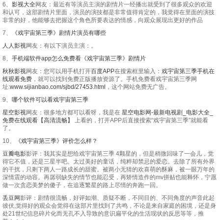
6、
影视大全
网友：最近有等演员主演的剧情片一经播出就受到了很多观众的欢迎
和认可，这部剧情片里面，演员的演技都是非常值得肯定的，我觉得在里面的演技
非常的好，他能够去把握这个角色所要表达的情感，向观众展现出更好的作品
7、
《戏宇宙第三季》剧情片演员有哪些
人人影视
网友：有以下演员主演：。
8、
手机端软件app怎么免费看《戏宇宙第三季》剧情片
秋秋影视
网友：您可以用手机打开
百度APP
在搜索框里输入：
戏宇宙第三季手机在
线观看免费
，就可以找到免费正版播放资源了。手机免费看戏宇宙第三季网
址:
www.sijianbao.com/sjbd/27453.html
，这个网站免费无广告。
9、
哪个软件可以看戏宇宙第三季
星空影视
网友：很多地方都可以看呀，我是在
星空电影网-最新电视剧_电影大全_
免费在线观看【高清流畅】
上看的，打开APP后直接搜索“戏宇宙第三季”就能看
了。
10、
《戏宇宙第三季》评价怎么样？
豆瓣电影
影评：我其实是想给戏宇宙第三季 4颗星的，但是稍微回味了一会儿，觉
得它不值，还是三星半吧。太过美好的童话，纯粹却禁忌的爱恋。去除了所有外界
的干扰，只剩下两人一路成长的甜蜜。被两小无猜的欢喜萌的酥麻，被一眼万年的
深情震的动容。再孱弱缺失的情节也能忍受，再矫情造作的mv拼贴也能释怀，宁愿
做一次贪恋美梦的傻子，在追逐繁星的路上尽情的奔跑一回。
丢豆网
影评：剧情很流畅，好评如潮、质疑不断，不同目的、不同角度的声音此起
彼伏,觉得好的观众会觉得在这部片里找到了共鸣，不论是来自家庭的困境，还是身
处21世纪信息碎片化而无孔不入导致的意识扁平化的生活现状的反思等等，推