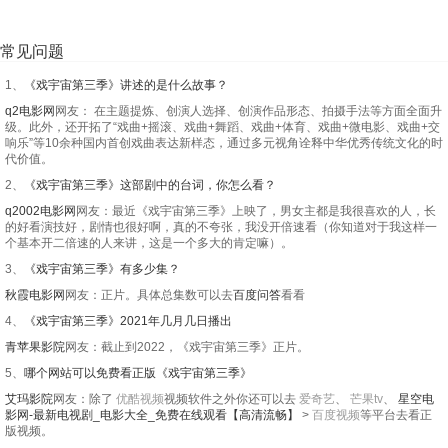
常见问题
1、
《戏宇宙第三季》讲述的是什么故事？
q2电影网
网友： 在主题提炼、创演人选择、创演作品形态、拍摄手法等方面全面升
级。此外，还开拓了“戏曲+摇滚、戏曲+舞蹈、戏曲+体育、戏曲+微电影、戏曲+交
响乐”等10余种国内首创戏曲表达新样态，通过多元视角诠释中华优秀传统文化的时
代价值。
2、
《戏宇宙第三季》这部剧中的台词，你怎么看？
q2002电影网
网友：最近《戏宇宙第三季》上映了，男女主都是我很喜欢的人，长
的好看演技好，剧情也很好啊，真的不夸张，我没开倍速看（你知道对于我这样一
个基本开二倍速的人来讲，这是一个多大的肯定嘛）。
3、
《戏宇宙第三季》有多少集？
秋霞电影网
网友：正片。具体总集数可以去
百度问答
看看
4、
《戏宇宙第三季》2021年几月几日播出
青苹果影院
网友：截止到2022，《戏宇宙第三季》正片。
5、
哪个网站可以免费看正版《戏宇宙第三季》
艾玛影院
网友：除了
优酷视频
视频软件之外你还可以去
爱奇艺
、
芒果tv
、
星空电
影网-最新电视剧_电影大全_免费在线观看【高清流畅】
>
百度视频
等平台去看正
版视频。