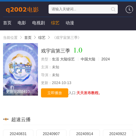
首页
电影
电视剧
综艺
动漫
当前位置
首页
综艺
《戏宇宙第三季》
1.0
戏宇宙第三季
类型：
生活
大陆综艺
中国大陆
2024
主演：
未知
导演：
未知
更新：
2024-10-13
更新至20241012期
立即播放
入口:
天天发布教程。
超速云播
20240831
20240907
20240914
20240922