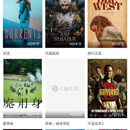
HD中字
HD中字
HD中字
水流
庄园凶祟
西行正道
HD中字
HD国语
HD中字
废用身
异林：秘境寻踪
不是羔羊2