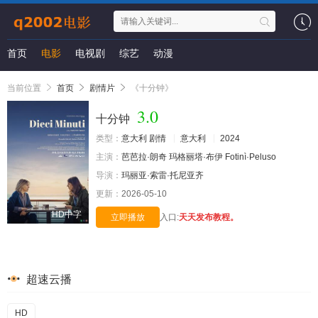
首页
电影
电视剧
综艺
动漫
当前位置
首页
剧情片
《十分钟》
3.0
十分钟
类型：
意大利
剧情
意大利
2024
主演：
芭芭拉·朗奇
玛格丽塔·布伊
Fotinì·Peluso
导演：
玛丽亚·索雷·托尼亚齐
更新：
2026-05-10
HD中字
立即播放
入口:
天天发布教程。
超速云播
HD