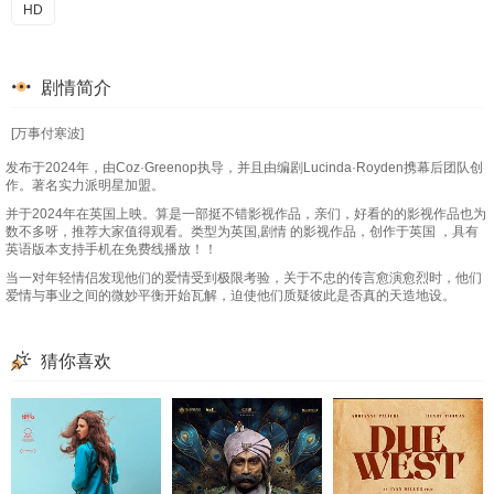
HD
剧情简介
[万事付寒波]
发布于2024年，由Coz·Greenop执导，并且由编剧Lucinda·Royden携幕后团队创
作。著名实力派明星加盟。
并于2024年在英国上映。算是一部挺不错影视作品，亲们，好看的的影视作品也为
数不多呀，推荐大家值得观看。类型为英国,剧情 的影视作品，创作于英国 ，具有
英语版本支持手机在免费线播放！！
当一对年轻情侣发现他们的爱情受到极限考验，关于不忠的传言愈演愈烈时，他们
爱情与事业之间的微妙平衡开始瓦解，迫使他们质疑彼此是否真的天造地设。
猜你喜欢