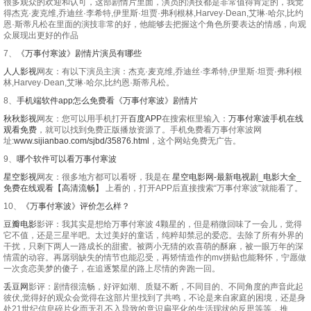
很多观众的欢迎和认可，这部剧情片里面，演员的演技都是非常值得肯定的，我觉
得杰克·麦克维,乔迪丝·李希特,伊里斯·坦贾·弗利根林,Harvey·Dean,艾琳·哈尔,比约
恩·斯蒂凡松在里面的演技非常的好，他能够去把握这个角色所要表达的情感，向观
众展现出更好的作品
7、
《万事付寒波》剧情片演员有哪些
人人影视
网友：有以下演员主演：杰克·麦克维,乔迪丝·李希特,伊里斯·坦贾·弗利根
林,Harvey·Dean,艾琳·哈尔,比约恩·斯蒂凡松。
8、
手机端软件app怎么免费看《万事付寒波》剧情片
秋秋影视
网友：您可以用手机打开
百度APP
在搜索框里输入：
万事付寒波手机在线
观看免费
，就可以找到免费正版播放资源了。手机免费看万事付寒波网
址:
www.sijianbao.com/sjbd/35876.html
，这个网站免费无广告。
9、
哪个软件可以看万事付寒波
星空影视
网友：很多地方都可以看呀，我是在
星空电影网-最新电视剧_电影大全_
免费在线观看【高清流畅】
上看的，打开APP后直接搜索“万事付寒波”就能看了。
10、
《万事付寒波》评价怎么样？
豆瓣电影
影评：我其实是想给万事付寒波 4颗星的，但是稍微回味了一会儿，觉得
它不值，还是三星半吧。太过美好的童话，纯粹却禁忌的爱恋。去除了所有外界的
干扰，只剩下两人一路成长的甜蜜。被两小无猜的欢喜萌的酥麻，被一眼万年的深
情震的动容。再孱弱缺失的情节也能忍受，再矫情造作的mv拼贴也能释怀，宁愿做
一次贪恋美梦的傻子，在追逐繁星的路上尽情的奔跑一回。
丢豆网
影评：剧情很流畅，好评如潮、质疑不断，不同目的、不同角度的声音此起
彼伏,觉得好的观众会觉得在这部片里找到了共鸣，不论是来自家庭的困境，还是身
处21世纪信息碎片化而无孔不入导致的意识扁平化的生活现状的反思等等，推