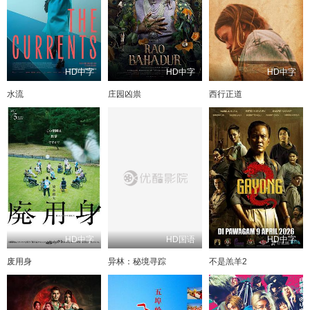
HD中字
HD中字
HD中字
水流
庄园凶祟
西行正道
HD中字
HD国语
HD中字
废用身
异林：秘境寻踪
不是羔羊2