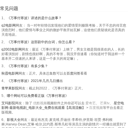
常见问题
1、
《万事付寒波》讲述的是什么故事？
q2电影网
网友： 当一对年轻情侣发现他们的爱情受到极限考验，关于不忠的传言愈
演愈烈时，他们爱情与事业之间的微妙平衡开始瓦解，迫使他们质疑彼此是否真的
天造地设。
2、
《万事付寒波》这部剧中的台词，你怎么看？
q2002电影网
网友：最近《万事付寒波》上映了，男女主都是我很喜欢的人，长的
好看演技好，剧情也很好啊，真的不夸张，我没开倍速看（你知道对于我这样一个
基本开二倍速的人来讲，这是一个多大的肯定嘛）。
3、
《万事付寒波》有多少集？
秋霞电影网
网友：正片。具体总集数可以去
百度问答
看看
4、
《万事付寒波》2021年几月几日播出
青苹果影院
网友：截止到2022，《万事付寒波》正片。
5、
哪个网站可以免费看正版《万事付寒波》
艾玛影院
网友：除了
优酷视频
视频软件之外你还可以去
爱奇艺
、
芒果tv
、
星空电
影网-最新电视剧_电影大全_免费在线观看【高清流畅】
>
百度视频
等平台去看正
版视频。
6、
影视大全
网友：最近有杰克·麦克维,乔迪丝·李希特,伊里斯·坦贾·弗利根
林,Harvey·Dean,艾琳·哈尔,比约恩·斯蒂凡松等演员主演的剧情片一经播出就受到了