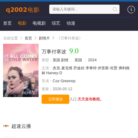
首页
电影
电视剧
综艺
动漫
当前位置
首页
剧情片
《万事付寒波》
9.0
万事付寒波
类型：
英国
剧情
英国
2024
主演：
杰克·麦克维
乔迪丝·李希特
伊里斯·坦贾·弗利根
林
Harvey·D
导演：
Coz·Greenop
更新：
2026-05-12
HD中字
立即播放
入口:
天天发布教程。
超速云播