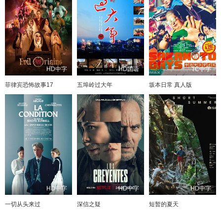
HD中字
HD国语
TC中字
菲律宾恐怖故事17
五埠岭过大年
坂本日常 真人版
HD中字
HD中字
HD中字
一切从头来过
深信之疑
短暂的夏天