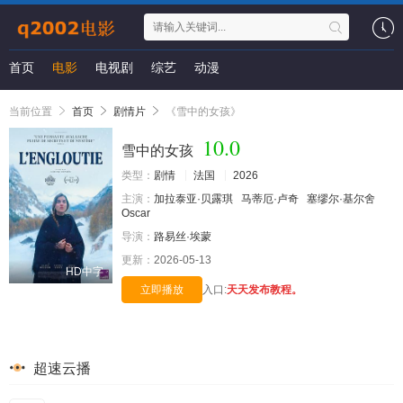
首页
电影
电视剧
综艺
动漫
当前位置
首页
剧情片
《雪中的女孩》
10.0
雪中的女孩
类型：
剧情
法国
2026
主演：
加拉泰亚·贝露琪
马蒂厄·卢奇
塞缪尔·基尔舍
Oscar
导演：
路易丝·埃蒙
更新：
2026-05-13
HD中字
立即播放
入口:
天天发布教程。
超速云播