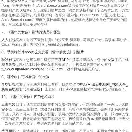
6、
影视大全
网友：最近有加拉泰亚·贝露琪 , 马蒂厄·卢奇 , 塞缪尔·基尔舍 , Oscar
Pons , 谢里夫·安杜拉 , Amid Bouselahane等演员主演的剧情片一经播出就受到了
很多观众的欢迎和认可，这部剧情片里面，演员的演技都是非常值得肯定的，我觉
得加拉泰亚·贝露琪 , 马蒂厄·卢奇 , 塞缪尔·基尔舍 , Oscar Pons , 谢里夫·安杜拉 ,
Amid Bouselahane在里面的演技非常的好，他能够去把握这个角色所要表达的情
感，向观众展现出更好的作品
7、
《雪中的女孩》剧情片演员有哪些
人人影视
网友：有以下演员主演：加拉泰亚·贝露琪 , 马蒂厄·卢奇 , 塞缪尔·基尔舍 ,
Oscar Pons , 谢里夫·安杜拉 , Amid Bouselahane。
8、
手机端软件app怎么免费看《雪中的女孩》剧情片
秋秋影视
网友：您可以用手机打开
百度APP
在搜索框里输入：
雪中的女孩手机在线
观看免费
，就可以找到免费正版播放资源了。手机免费看雪中的女孩网
址:
www.sijianbao.com/sjbd/35890.html
，这个网站免费无广告。
9、
哪个软件可以看雪中的女孩
星空影视
网友：很多地方都可以看呀，我是在
星空电影网-最新电视剧_电影大全_
免费在线观看【高清流畅】
上看的，打开APP后直接搜索“雪中的女孩”就能看了。
10、
《雪中的女孩》评价怎么样？
豆瓣电影
影评：我其实是想给雪中的女孩 4颗星的，但是稍微回味了一会儿，觉得
它不值，还是三星半吧。太过美好的童话，纯粹却禁忌的爱恋。去除了所有外界的
干扰，只剩下两人一路成长的甜蜜。被两小无猜的欢喜萌的酥麻，被一眼万年的深
情震的动容。再孱弱缺失的情节也能忍受，再矫情造作的mv拼贴也能释怀，宁愿做
一次贪恋美梦的傻子，在追逐繁星的路上尽情的奔跑一回。
丢豆网
影评：剧情很流畅，好评如潮、质疑不断，不同目的、不同角度的声音此起