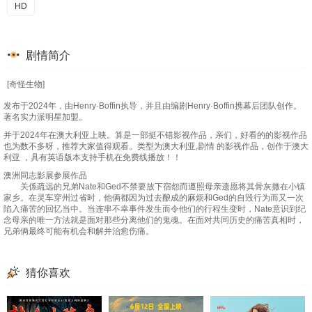
HD
剧情简介
[奇怪生物]
发布于2024年，由Henry·Boffin执导，并且由编剧Henry·Boffin携幕后团队创作。
著名实力派明星加盟。
并于2024年在澳大利亚上映。算是一部挺不错影视作品，亲们，好看的的影视作品
也为数不多呀，推荐大家值得观看。类型为澳大利亚,剧情 的影视作品，创作于澳大
利亚 ，具有英语版本支持手机在免费线播放！！
澳洲同志影展参展作品
关係疏远的兄弟Nate和Ged不禁要放下宿怨而遵照母亲遗愿将其骨灰撒在小镇
家乡。在灵车穿州过省时，他俩都因为过去酿成的麻烦和Ged的自毁行为而又一次
陷入痛苦的回忆当中。当连串不幸事件发生而令他们的行程生变时，Nate意识到纪
念母亲的唯一方法就是面对那些分离他们的鬼魂。在面对共同历史的痛苦真相时，
兄弟俩最终可能有机会和解并治愈伤痛。
猜你喜欢