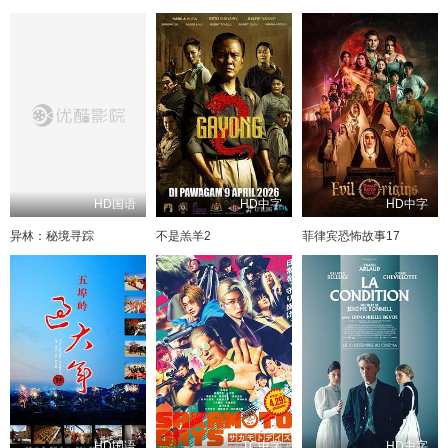
HD国语
HD中字
HD中字
异林：秘境寻踪
不是羔羊2
菲律宾恐怖故事17
HD国语
TC中字
HD中字