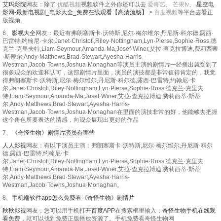
艾玛影院
网友：除了
优酷视频
视频软件之外你还可以去
爱奇艺
、
芒果tv
、
星空电
影网-最新电视剧_电影大全_免费在线观看【高清流畅】
>
百度视频
等平台去看正
版视频。
6、
影视大全
网友：最近有弗朗塞斯卡·沃特斯,尼尔·梅尔维尔,丹尼斯·科尔德,露西·
巴雷特,约翰尼·卡尔,Janet·Christofi,Riley·Nottingham,Lyn·Pierse,Sophie·Ross,德
克兰·克里夫特,Liam·Seymour,Amanda·Ma,Josef·Winer,艾拉·查克拉博迪,费莉西蒂
·斯蒂尔,Andy·Matthews,Brad·Stewart,Ayesha·Harris-
Westman,Jacob·Towns,Joshua·Monaghan等演员主演的剧情片一经播出就受到了
很多观众的欢迎和认可，这部剧情片里面，演员的演技都是非常值得肯定的，我觉
得弗朗塞斯卡·沃特斯,尼尔·梅尔维尔,丹尼斯·科尔德,露西·巴雷特,约翰尼·卡
尔,Janet·Christofi,Riley·Nottingham,Lyn·Pierse,Sophie·Ross,德克兰·克里夫
特,Liam·Seymour,Amanda·Ma,Josef·Winer,艾拉·查克拉博迪,费莉西蒂·斯蒂
尔,Andy·Matthews,Brad·Stewart,Ayesha·Harris-
Westman,Jacob·Towns,Joshua·Monaghan在里面的演技非常的好，他能够去把握
这个角色所要表达的情感，向观众展现出更好的作品
7、
《奇怪生物》剧情片演员有哪些
人人影视
网友：有以下演员主演：弗朗塞斯卡·沃特斯,尼尔·梅尔维尔,丹尼斯·科尔
德,露西·巴雷特,约翰尼·卡
尔,Janet·Christofi,Riley·Nottingham,Lyn·Pierse,Sophie·Ross,德克兰·克里夫
特,Liam·Seymour,Amanda·Ma,Josef·Winer,艾拉·查克拉博迪,费莉西蒂·斯蒂
尔,Andy·Matthews,Brad·Stewart,Ayesha·Harris-
Westman,Jacob·Towns,Joshua·Monaghan。
8、
手机端软件app怎么免费看《奇怪生物》剧情片
秋秋影视
网友：您可以用手机打开
百度APP
在搜索框里输入：
奇怪生物手机在线观
看免费
，就可以找到免费正版播放资源了。手机免费看奇怪生物网