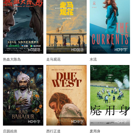
HD国语
HD国语
HD中字
热血大陈岛
走马观花
水流
HD中字
HD中字
HD中字
庄园凶祟
西行正道
废用身