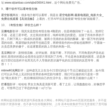
址:
www.sijianbao.com/sjbd/36041.html
，这个网站免费无广告。
9、
哪个软件可以看奇怪生物
星空影视
网友：很多地方都可以看呀，我是在
星空电影网-最新电视剧_电影大全_
免费在线观看【高清流畅】
上看的，打开APP后直接搜索“奇怪生物”就能看了。
10、
《奇怪生物》评价怎么样？
豆瓣电影
影评：我其实是想给奇怪生物 4颗星的，但是稍微回味了一会儿，觉得它
不值，还是三星半吧。太过美好的童话，纯粹却禁忌的爱恋。去除了所有外界的干
扰，只剩下两人一路成长的甜蜜。被两小无猜的欢喜萌的酥麻，被一眼万年的深情
震的动容。再孱弱缺失的情节也能忍受，再矫情造作的mv拼贴也能释怀，宁愿做一
次贪恋美梦的傻子，在追逐繁星的路上尽情的奔跑一回。
丢豆网
影评：剧情很流畅，好评如潮、质疑不断，不同目的、不同角度的声音此起
彼伏,觉得好的观众会觉得在这部片里找到了共鸣，不论是来自家庭的困境，还是身
处21世纪信息碎片化而无孔不入导致的意识扁平化的生活现状的反思等等，推
荐！！！
mtime时光网
影评：这种虚无主义在当今21世纪的这个节点已被提起注意，如今我
们可以从手机上见识到全世界的各种悲剧与痛苦，我们可以做的却只是坐一旁
说:“哦太差劲了”，然后继续回到自己的生活中去，我们毕竟又能做什么呢？！
烂番茄
影评：哈哈哈 男女主角真是清新可爱，看了之后，让我蠢蠢欲动，好像想早
恋，可惜早已过了早恋的年龄！o(╯□╰)o
本网站提供新影视资源均系收集各大网站，本网站只提供web页面浏览服务，并不提
供影片资源存储，也不参与任何视频录制、上传 若本站收集的节目无意侵犯了贵司版