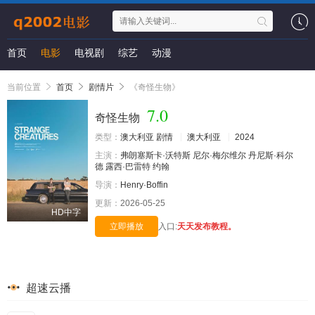
首页
电影
电视剧
综艺
动漫
当前位置
首页
剧情片
《奇怪生物》
7.0
奇怪生物
类型：
澳大利亚
剧情
澳大利亚
2024
主演：
弗朗塞斯卡·沃特斯
尼尔·梅尔维尔
丹尼斯·科尔
德
露西·巴雷特
约翰
导演：
Henry·Boffin
更新：
2026-05-25
HD中字
立即播放
入口:
天天发布教程。
超速云播