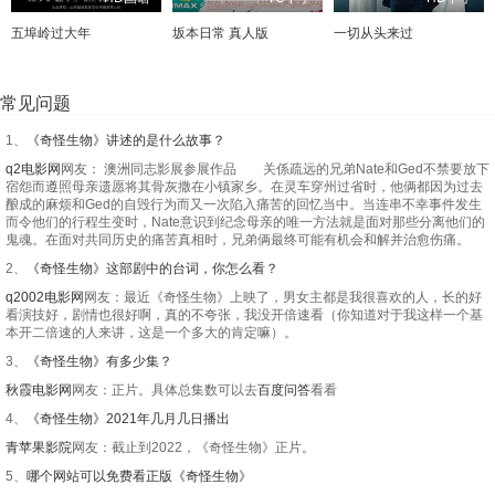
五埠岭过大年
坂本日常 真人版
一切从头来过
常见问题
1、
《奇怪生物》讲述的是什么故事？
q2电影网
网友： 澳洲同志影展参展作品 关係疏远的兄弟Nate和Ged不禁要放下
宿怨而遵照母亲遗愿将其骨灰撒在小镇家乡。在灵车穿州过省时，他俩都因为过去
酿成的麻烦和Ged的自毁行为而又一次陷入痛苦的回忆当中。当连串不幸事件发生
而令他们的行程生变时，Nate意识到纪念母亲的唯一方法就是面对那些分离他们的
鬼魂。在面对共同历史的痛苦真相时，兄弟俩最终可能有机会和解并治愈伤痛。
2、
《奇怪生物》这部剧中的台词，你怎么看？
q2002电影网
网友：最近《奇怪生物》上映了，男女主都是我很喜欢的人，长的好
看演技好，剧情也很好啊，真的不夸张，我没开倍速看（你知道对于我这样一个基
本开二倍速的人来讲，这是一个多大的肯定嘛）。
3、
《奇怪生物》有多少集？
秋霞电影网
网友：正片。具体总集数可以去
百度问答
看看
4、
《奇怪生物》2021年几月几日播出
青苹果影院
网友：截止到2022，《奇怪生物》正片。
5、
哪个网站可以免费看正版《奇怪生物》