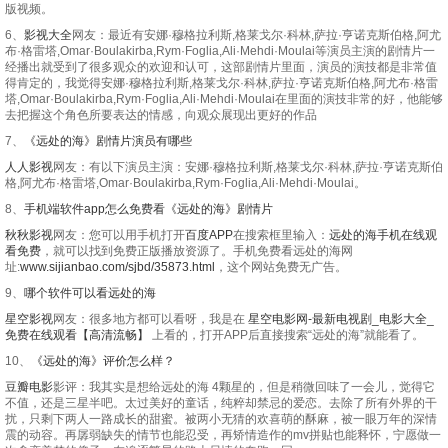
版视频。
6、
影视大全
网友：最近有安娜·穆格拉利斯,格莱戈尔·科林,萨拉·亨诺克斯伯格,阿尤
布·格雷塔,Omar·Boulakirba,Rym·Foglia,Ali·Mehdi·Moulai等演员主演的剧情片一
经播出就受到了很多观众的欢迎和认可，这部剧情片里面，演员的演技都是非常值
得肯定的，我觉得安娜·穆格拉利斯,格莱戈尔·科林,萨拉·亨诺克斯伯格,阿尤布·格雷
塔,Omar·Boulakirba,Rym·Foglia,Ali·Mehdi·Moulai在里面的演技非常的好，他能够
去把握这个角色所要表达的情感，向观众展现出更好的作品
7、
《远处的海》剧情片演员有哪些
人人影视
网友：有以下演员主演：安娜·穆格拉利斯,格莱戈尔·科林,萨拉·亨诺克斯伯
格,阿尤布·格雷塔,Omar·Boulakirba,Rym·Foglia,Ali·Mehdi·Moulai。
8、
手机端软件app怎么免费看《远处的海》剧情片
秋秋影视
网友：您可以用手机打开
百度APP
在搜索框里输入：
远处的海手机在线观
看免费
，就可以找到免费正版播放资源了。手机免费看远处的海网
址:
www.sijianbao.com/sjbd/35873.html
，这个网站免费无广告。
9、
哪个软件可以看远处的海
星空影视
网友：很多地方都可以看呀，我是在
星空电影网-最新电视剧_电影大全_
免费在线观看【高清流畅】
上看的，打开APP后直接搜索“远处的海”就能看了。
10、
《远处的海》评价怎么样？
豆瓣电影
影评：我其实是想给远处的海 4颗星的，但是稍微回味了一会儿，觉得它
不值，还是三星半吧。太过美好的童话，纯粹却禁忌的爱恋。去除了所有外界的干
扰，只剩下两人一路成长的甜蜜。被两小无猜的欢喜萌的酥麻，被一眼万年的深情
震的动容。再孱弱缺失的情节也能忍受，再矫情造作的mv拼贴也能释怀，宁愿做一