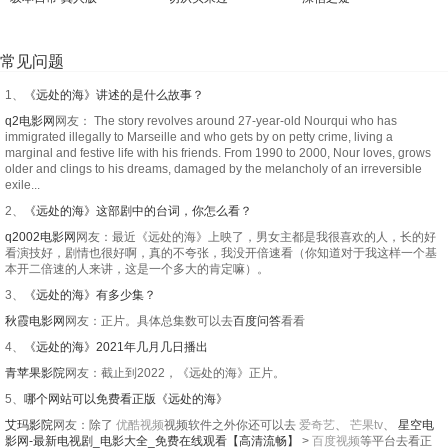
常见问题
1、
《远处的海》讲述的是什么故事？
q2电影网
网友： The story revolves around 27-year-old Nourqui who has
immigrated illegally to Marseille and who gets by on petty crime, living a
marginal and festive life with his friends. From 1990 to 2000, Nour loves, grows
older and clings to his dreams, damaged by the melancholy of an irreversible
exile...
2、
《远处的海》这部剧中的台词，你怎么看？
q2002电影网
网友：最近《远处的海》上映了，男女主都是我很喜欢的人，长的好
看演技好，剧情也很好啊，真的不夸张，我没开倍速看（你知道对于我这样一个基
本开二倍速的人来讲，这是一个多大的肯定嘛）。
3、
《远处的海》有多少集？
秋霞电影网
网友：正片。具体总集数可以去
百度问答
看看
4、
《远处的海》2021年几月几日播出
青苹果影院
网友：截止到2022，《远处的海》正片。
5、
哪个网站可以免费看正版《远处的海》
艾玛影院
网友：除了
优酷视频
视频软件之外你还可以去
爱奇艺
、
芒果tv
、
星空电
影网-最新电视剧_电影大全_免费在线观看【高清流畅】
>
百度视频
等平台去看正