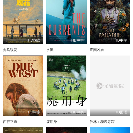
HD国语
HD中字
HD中字
走马观花
水流
庄园凶祟
HD中字
HD中字
HD国语
西行正道
废用身
异林：秘境寻踪