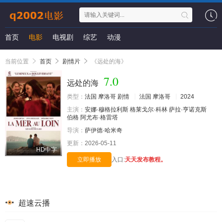
首页
电影
电视剧
综艺
动漫
当前位置
首页
剧情片
《远处的海》
7.0
远处的海
类型：
法国
摩洛哥
剧情
法国
摩洛哥
2024
主演：
安娜·穆格拉利斯
格莱戈尔·科林
萨拉·亨诺克斯
伯格
阿尤布·格雷塔
导演：
萨伊德·哈米奇
更新：
2026-05-11
HD中字
立即播放
入口:
天天发布教程。
超速云播